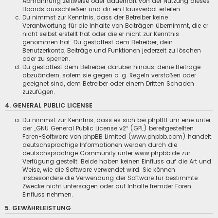
Abmahnung zeitweise oder dauerhaft von der Nutzung dieses
Boards ausschließen und dir ein Hausverbot erteilen.
Du nimmst zur Kenntnis, dass der Betreiber keine
Verantwortung für die Inhalte von Beiträgen übernimmt, die er
nicht selbst erstellt hat oder die er nicht zur Kenntnis
genommen hat. Du gestattest dem Betreiber, dein
Benutzerkonto, Beiträge und Funktionen jederzeit zu löschen
oder zu sperren.
Du gestattest dem Betreiber darüber hinaus, deine Beiträge
abzuändern, sofern sie gegen o. g. Regeln verstoßen oder
geeignet sind, dem Betreiber oder einem Dritten Schaden
zuzufügen.
4. GENERAL PUBLIC LICENSE
Du nimmst zur Kenntnis, dass es sich bei phpBB um eine unter
der „
GNU General Public License v2
“ (GPL) bereitgestellten
Foren-Software von phpBB Limited (www.phpbb.com) handelt;
deutschsprachige Informationen werden durch die
deutschsprachige Community unter www.phpbb.de zur
Verfügung gestellt. Beide haben keinen Einfluss auf die Art und
Weise, wie die Software verwendet wird. Sie können
insbesondere die Verwendung der Software für bestimmte
Zwecke nicht untersagen oder auf Inhalte fremder Foren
Einfluss nehmen.
5. GEWÄHRLEISTUNG