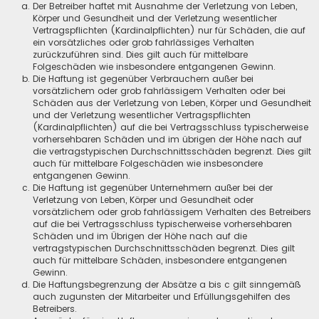
Der Betreiber haftet mit Ausnahme der Verletzung von Leben,
Körper und Gesundheit und der Verletzung wesentlicher
Vertragspflichten (Kardinalpflichten) nur für Schäden, die auf
ein vorsätzliches oder grob fahrlässiges Verhalten
zurückzuführen sind. Dies gilt auch für mittelbare
Folgeschäden wie insbesondere entgangenen Gewinn.
Die Haftung ist gegenüber Verbrauchern außer bei
vorsätzlichem oder grob fahrlässigem Verhalten oder bei
Schäden aus der Verletzung von Leben, Körper und Gesundheit
und der Verletzung wesentlicher Vertragspflichten
(Kardinalpflichten) auf die bei Vertragsschluss typischerweise
vorhersehbaren Schäden und im übrigen der Höhe nach auf
die vertragstypischen Durchschnittsschäden begrenzt. Dies gilt
auch für mittelbare Folgeschäden wie insbesondere
entgangenen Gewinn.
Die Haftung ist gegenüber Unternehmern außer bei der
Verletzung von Leben, Körper und Gesundheit oder
vorsätzlichem oder grob fahrlässigem Verhalten des Betreibers
auf die bei Vertragsschluss typischerweise vorhersehbaren
Schäden und im Übrigen der Höhe nach auf die
vertragstypischen Durchschnittsschäden begrenzt. Dies gilt
auch für mittelbare Schäden, insbesondere entgangenen
Gewinn.
Die Haftungsbegrenzung der Absätze a bis c gilt sinngemäß
auch zugunsten der Mitarbeiter und Erfüllungsgehilfen des
Betreibers.