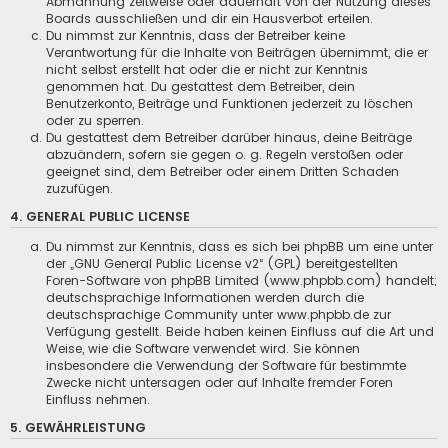
Abmahnung zeitweise oder dauerhaft von der Nutzung dieses
Boards ausschließen und dir ein Hausverbot erteilen.
Du nimmst zur Kenntnis, dass der Betreiber keine
Verantwortung für die Inhalte von Beiträgen übernimmt, die er
nicht selbst erstellt hat oder die er nicht zur Kenntnis
genommen hat. Du gestattest dem Betreiber, dein
Benutzerkonto, Beiträge und Funktionen jederzeit zu löschen
oder zu sperren.
Du gestattest dem Betreiber darüber hinaus, deine Beiträge
abzuändern, sofern sie gegen o. g. Regeln verstoßen oder
geeignet sind, dem Betreiber oder einem Dritten Schaden
zuzufügen.
4. GENERAL PUBLIC LICENSE
Du nimmst zur Kenntnis, dass es sich bei phpBB um eine unter
der „
GNU General Public License v2
“ (GPL) bereitgestellten
Foren-Software von phpBB Limited (www.phpbb.com) handelt;
deutschsprachige Informationen werden durch die
deutschsprachige Community unter www.phpbb.de zur
Verfügung gestellt. Beide haben keinen Einfluss auf die Art und
Weise, wie die Software verwendet wird. Sie können
insbesondere die Verwendung der Software für bestimmte
Zwecke nicht untersagen oder auf Inhalte fremder Foren
Einfluss nehmen.
5. GEWÄHRLEISTUNG