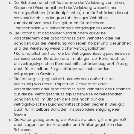
Der Betreiber haftet mit Ausnahme der Verletzung von Leben,
Körper und Gesundheit und der Verletzung wesentlicher
Vertragspflichten (Kardinalpflichten) nur für Schäden, die auf
ein vorsätzliches oder grob fahrlässiges Verhalten
zurückzuführen sind. Dies gilt auch für mittelbare
Folgeschäden wie insbesondere entgangenen Gewinn.
Die Haftung ist gegenüber Verbrauchern außer bei
vorsätzlichem oder grob fahrlässigem Verhalten oder bei
Schäden aus der Verletzung von Leben, Körper und Gesundheit
und der Verletzung wesentlicher Vertragspflichten
(Kardinalpflichten) auf die bei Vertragsschluss typischerweise
vorhersehbaren Schäden und im übrigen der Höhe nach auf
die vertragstypischen Durchschnittsschäden begrenzt. Dies gilt
auch für mittelbare Folgeschäden wie insbesondere
entgangenen Gewinn.
Die Haftung ist gegenüber Unternehmern außer bei der
Verletzung von Leben, Körper und Gesundheit oder
vorsätzlichem oder grob fahrlässigem Verhalten des Betreibers
auf die bei Vertragsschluss typischerweise vorhersehbaren
Schäden und im Übrigen der Höhe nach auf die
vertragstypischen Durchschnittsschäden begrenzt. Dies gilt
auch für mittelbare Schäden, insbesondere entgangenen
Gewinn.
Die Haftungsbegrenzung der Absätze a bis c gilt sinngemäß
auch zugunsten der Mitarbeiter und Erfüllungsgehilfen des
Betreibers.