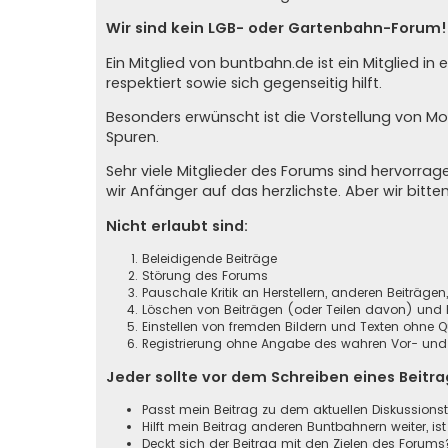
Wir sind kein LGB- oder Gartenbahn-Forum!
Ein Mitglied von buntbahn.de ist ein Mitglied 
respektiert sowie sich gegenseitig hilft.
Besonders erwünscht ist die Vorstellung von M
Spuren.
Sehr viele Mitglieder des Forums sind hervorr
wir Anfänger auf das herzlichste. Aber wir bitte
Nicht erlaubt sind:
Beleidigende Beiträge
Störung des Forums
Pauschale Kritik an Herstellern, anderen Beiträge
Löschen von Beiträgen (oder Teilen davon) und B
Einstellen von fremden Bildern und Texten ohne 
Registrierung ohne Angabe des wahren Vor- und Z
Jeder sollte vor dem Schreiben eines Beitr
Passt mein Beitrag zu dem aktuellen Diskussion
Hilft mein Beitrag anderen Buntbahnern weiter, ist
Deckt sich der Beitrag mit den Zielen des Forums