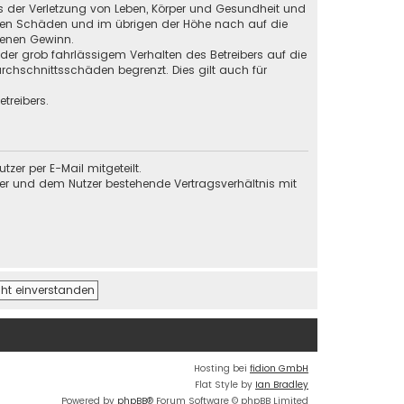
s der Verletzung von Leben, Körper und Gesundheit und
baren Schäden und im übrigen der Höhe nach auf die
genen Gewinn.
der grob fahrlässigem Verhalten des Betreibers auf die
chschnittsschäden begrenzt. Dies gilt auch für
treibers.
er per E-Mail mitgeteilt.
ber und dem Nutzer bestehende Vertragsverhältnis mit
Hosting bei
fidion GmbH
Flat Style by
Ian Bradley
Powered by
phpBB
® Forum Software © phpBB Limited