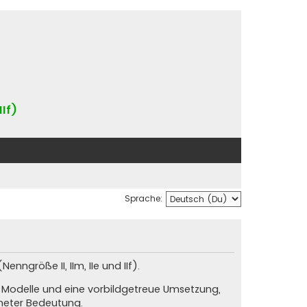
IIf)
Sprache:
nngröße II, IIm, IIe und IIf).
e Modelle und eine vorbildgetreue Umsetzung,
neter Bedeutung.