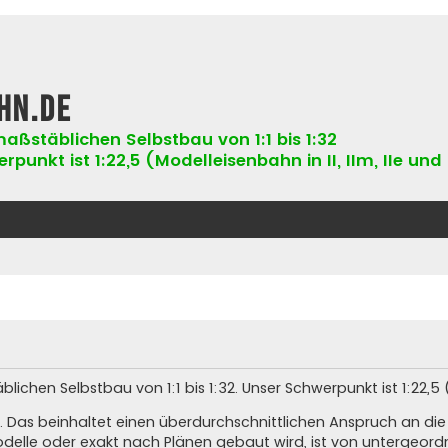
hn.de
aßstäblichen Selbstbau von 1:1 bis 1:32
punkt ist 1:22,5 (Modelleisenbahn in II, IIm, IIe und 
hen Selbstbau von 1:1 bis 1:32. Unser Schwerpunkt ist 1:22,5 (Ne
. Das beinhaltet einen überdurchschnittlichen Anspruch an di
elle oder exakt nach Plänen gebaut wird, ist von untergeord