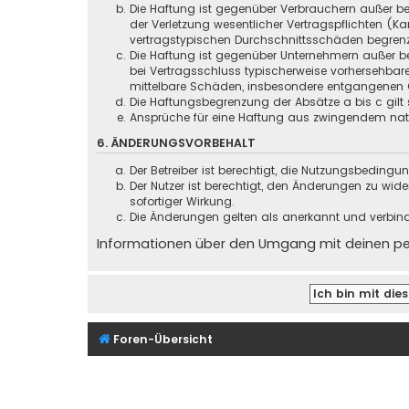
Die Haftung ist gegenüber Verbrauchern außer be
der Verletzung wesentlicher Vertragspflichten (
vertragstypischen Durchschnittsschäden begrenz
Die Haftung ist gegenüber Unternehmern außer be
bei Vertragsschluss typischerweise vorhersehbar
mittelbare Schäden, insbesondere entgangenen 
Die Haftungsbegrenzung der Absätze a bis c gilt 
Ansprüche für eine Haftung aus zwingendem nati
6. ÄNDERUNGSVORBEHALT
Der Betreiber ist berechtigt, die Nutzungsbeding
Der Nutzer ist berechtigt, den Änderungen zu wid
sofortiger Wirkung.
Die Änderungen gelten als anerkannt und verbin
Informationen über den Umgang mit deinen pers
Foren-Übersicht