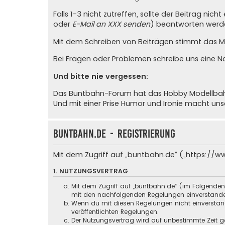
Falls 1-3 nicht zutreffen, sollte der Beitrag ni
oder
E-Mail an XXX senden
) beantworten werde
Mit dem Schreiben von Beiträgen stimmt das Mit
Bei Fragen oder Problemen schreibe uns eine
N
Und bitte nie vergessen:
Das Buntbahn-Forum hat das Hobby Modellbahn u
Und mit einer Prise Humor und Ironie macht un
buntbahn.de - Registrierung
Mit dem Zugriff auf „buntbahn.de“ („https://w
1. NUTZUNGSVERTRAG
Mit dem Zugriff auf „buntbahn.de“ (im Folgenden
mit den nachfolgenden Regelungen einverstand
Wenn du mit diesen Regelungen nicht einverstande
veröffentlichten Regelungen.
Der Nutzungsvertrag wird auf unbestimmte Zeit ge