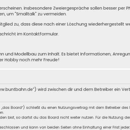
cht erscheinen. Insbesondere Zweiergespräche sollen besser per 
n, um "Smalltalk" zu vermeiden.
glied zu, dass diese nach einer Löschung wiederhergestellt w
achricht im Kontaktformular
.
nd Modellbau zum Inhalt. Es bietet Informationen, Anregunge
ser Hobby noch mehr Freude!
ww.buntbahn.de“) wird zwischen dir und dem Betreiber ein Ve
 „das Board“) schließt du einen Nutzungsvertrag mit dem Betreiber des 
en.
n bist, so darfst du das Board nicht weiter nutzen. Für die Nutzung des 
schlossen und kann von beiden Seiten ohne Einhaltung einer Frist jeder