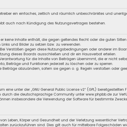
 Betreiber ein einfaches, zeitlich und räumlich unbeschränktes und unent
leibt auch nach Kündigung des Nutzungsvertrages bestehen.
s er keine Inhalte enthält, die gegen geltendes Recht oder die guten Sitt
n Links und Bilder zu setzen bzw. zu verwenden.
 Bei Verstößen gegen diese Nutzungsbedingungen oder anderer im Board 
ung dieses Boards ausschließen und dir ein Hausverbot erteilen.
Verantwortung für die Inhalte von Beiträgen übernimmt, die er nicht selb
nto, Beiträge und Funktionen jederzeit zu löschen oder zu sperren.
e Beiträge abzuändern, sofern sie gegen o. g. Regeln verstoßen oder ge
m eine unter der „
GNU General Public License v2
“ (GPL) bereitgestellt
 durch die deutschsprachige Community unter www.phpbb.de zur Verfügun
 können insbesondere die Verwendung der Software für bestimmte Zwecke
 von Leben, Körper und Gesundheit und der Verletzung wesentlicher Vertra
halten zurückzuführen sind. Dies gilt auch für mittelbare Folgeschäden