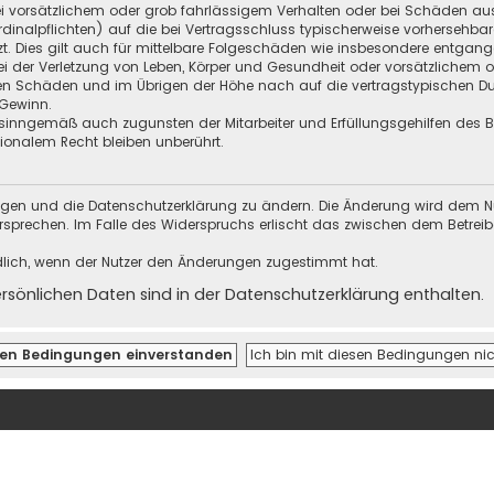
i vorsätzlichem oder grob fahrlässigem Verhalten oder bei Schäden au
Kardinalpflichten) auf die bei Vertragsschluss typischerweise vorherseh
t. Dies gilt auch für mittelbare Folgeschäden wie insbesondere entgan
i der Verletzung von Leben, Körper und Gesundheit oder vorsätzlichem o
en Schäden und im Übrigen der Höhe nach auf die vertragstypischen Dur
Gewinn.
sinngemäß auch zugunsten der Mitarbeiter und Erfüllungsgehilfen des Be
onalem Recht bleiben unberührt.
ungen und die Datenschutzerklärung zu ändern. Die Änderung wird dem Nutz
ersprechen. Im Falle des Widerspruchs erlischt das zwischen dem Betrei
dlich, wenn der Nutzer den Änderungen zugestimmt hat.
önlichen Daten sind in der Datenschutzerklärung enthalten.