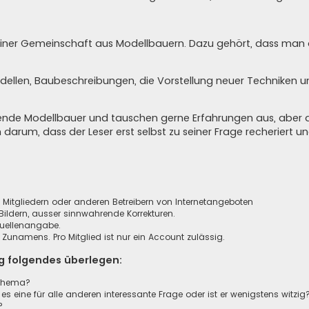
in einer Gemeinschaft aus Modellbauern. Dazu gehört, dass ma
odellen, Baubeschreibungen, die Vorstellung neuer Techniken 
agende Modellbauer und tauschen gerne Erfahrungen aus, aber 
n darum, dass der Leser erst selbst zu seiner Frage recheriert 
n, Mitgliedern oder anderen Betreibern von Internetangeboten
ildern, ausser sinnwahrende Korrekturen.
Quellenangabe.
unamens. Pro Mitglied ist nur ein Account zulässig.
ag folgendes überlegen:
sthema?
 es eine für alle anderen interessante Frage oder ist er wenigstens witzig
?