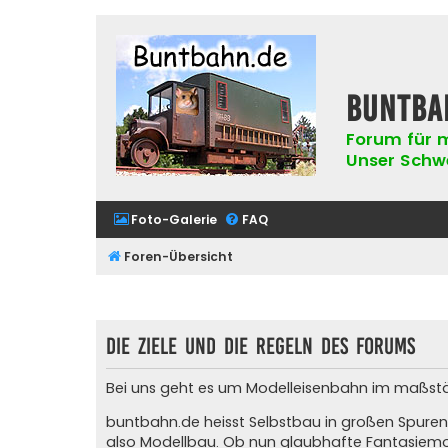
buntba
Forum für m
Unser Schwer
Foto-Galerie
FAQ
Foren-Übersicht
Die Ziele und die Regeln des Forums
Bei uns geht es um Modelleisenbahn im maßstäblic
buntbahn.de heisst Selbstbau in großen Spuren
also Modellbau. Ob nun glaubhafte Fantasiemod