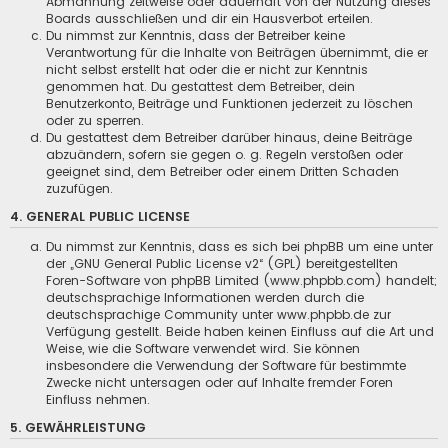
Abmahnung zeitweise oder dauerhaft von der Nutzung dieses
Boards ausschließen und dir ein Hausverbot erteilen.
Du nimmst zur Kenntnis, dass der Betreiber keine
Verantwortung für die Inhalte von Beiträgen übernimmt, die er
nicht selbst erstellt hat oder die er nicht zur Kenntnis
genommen hat. Du gestattest dem Betreiber, dein
Benutzerkonto, Beiträge und Funktionen jederzeit zu löschen
oder zu sperren.
Du gestattest dem Betreiber darüber hinaus, deine Beiträge
abzuändern, sofern sie gegen o. g. Regeln verstoßen oder
geeignet sind, dem Betreiber oder einem Dritten Schaden
zuzufügen.
4. GENERAL PUBLIC LICENSE
Du nimmst zur Kenntnis, dass es sich bei phpBB um eine unter
der „
GNU General Public License v2
“ (GPL) bereitgestellten
Foren-Software von phpBB Limited (www.phpbb.com) handelt;
deutschsprachige Informationen werden durch die
deutschsprachige Community unter www.phpbb.de zur
Verfügung gestellt. Beide haben keinen Einfluss auf die Art und
Weise, wie die Software verwendet wird. Sie können
insbesondere die Verwendung der Software für bestimmte
Zwecke nicht untersagen oder auf Inhalte fremder Foren
Einfluss nehmen.
5. GEWÄHRLEISTUNG