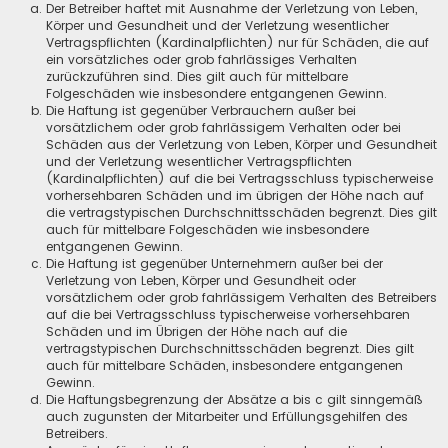
Der Betreiber haftet mit Ausnahme der Verletzung von Leben,
Körper und Gesundheit und der Verletzung wesentlicher
Vertragspflichten (Kardinalpflichten) nur für Schäden, die auf
ein vorsätzliches oder grob fahrlässiges Verhalten
zurückzuführen sind. Dies gilt auch für mittelbare
Folgeschäden wie insbesondere entgangenen Gewinn.
Die Haftung ist gegenüber Verbrauchern außer bei
vorsätzlichem oder grob fahrlässigem Verhalten oder bei
Schäden aus der Verletzung von Leben, Körper und Gesundheit
und der Verletzung wesentlicher Vertragspflichten
(Kardinalpflichten) auf die bei Vertragsschluss typischerweise
vorhersehbaren Schäden und im übrigen der Höhe nach auf
die vertragstypischen Durchschnittsschäden begrenzt. Dies gilt
auch für mittelbare Folgeschäden wie insbesondere
entgangenen Gewinn.
Die Haftung ist gegenüber Unternehmern außer bei der
Verletzung von Leben, Körper und Gesundheit oder
vorsätzlichem oder grob fahrlässigem Verhalten des Betreibers
auf die bei Vertragsschluss typischerweise vorhersehbaren
Schäden und im Übrigen der Höhe nach auf die
vertragstypischen Durchschnittsschäden begrenzt. Dies gilt
auch für mittelbare Schäden, insbesondere entgangenen
Gewinn.
Die Haftungsbegrenzung der Absätze a bis c gilt sinngemäß
auch zugunsten der Mitarbeiter und Erfüllungsgehilfen des
Betreibers.