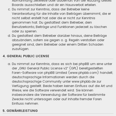
Abmahnung zeitweise oder dauerhaft von der Nutzung dieses
Boards ausschließen und dir ein Hausverbot erteilen.
Du nimmst zur Kenntnis, dass der Betreiber keine
Verantwortung für die Inhalte von Beiträgen übernimmt, die er
nicht selbst erstellt hat oder die er nicht zur Kenntnis
genommen hat. Du gestattest dem Betreiber, dein
Benutzerkonto, Beiträge und Funktionen jederzeit zu löschen
oder zu sperren.
Du gestattest dem Betreiber darüber hinaus, deine Beiträge
abzuändern, sofern sie gegen o. g. Regeln verstoßen oder
geeignet sind, dem Betreiber oder einem Dritten Schaden
zuzufügen.
4. GENERAL PUBLIC LICENSE
Du nimmst zur Kenntnis, dass es sich bei phpBB um eine unter
der „
GNU General Public License v2
“ (GPL) bereitgestellten
Foren-Software von phpBB Limited (www.phpbb.com) handelt;
deutschsprachige Informationen werden durch die
deutschsprachige Community unter www.phpbb.de zur
Verfügung gestellt. Beide haben keinen Einfluss auf die Art und
Weise, wie die Software verwendet wird. Sie können
insbesondere die Verwendung der Software für bestimmte
Zwecke nicht untersagen oder auf Inhalte fremder Foren
Einfluss nehmen.
5. GEWÄHRLEISTUNG