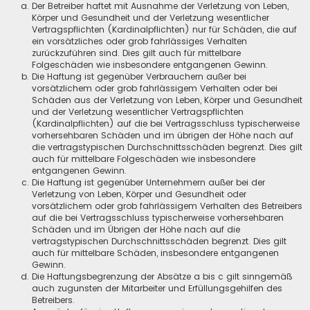
Der Betreiber haftet mit Ausnahme der Verletzung von Leben,
Körper und Gesundheit und der Verletzung wesentlicher
Vertragspflichten (Kardinalpflichten) nur für Schäden, die auf
ein vorsätzliches oder grob fahrlässiges Verhalten
zurückzuführen sind. Dies gilt auch für mittelbare
Folgeschäden wie insbesondere entgangenen Gewinn.
Die Haftung ist gegenüber Verbrauchern außer bei
vorsätzlichem oder grob fahrlässigem Verhalten oder bei
Schäden aus der Verletzung von Leben, Körper und Gesundheit
und der Verletzung wesentlicher Vertragspflichten
(Kardinalpflichten) auf die bei Vertragsschluss typischerweise
vorhersehbaren Schäden und im übrigen der Höhe nach auf
die vertragstypischen Durchschnittsschäden begrenzt. Dies gilt
auch für mittelbare Folgeschäden wie insbesondere
entgangenen Gewinn.
Die Haftung ist gegenüber Unternehmern außer bei der
Verletzung von Leben, Körper und Gesundheit oder
vorsätzlichem oder grob fahrlässigem Verhalten des Betreibers
auf die bei Vertragsschluss typischerweise vorhersehbaren
Schäden und im Übrigen der Höhe nach auf die
vertragstypischen Durchschnittsschäden begrenzt. Dies gilt
auch für mittelbare Schäden, insbesondere entgangenen
Gewinn.
Die Haftungsbegrenzung der Absätze a bis c gilt sinngemäß
auch zugunsten der Mitarbeiter und Erfüllungsgehilfen des
Betreibers.