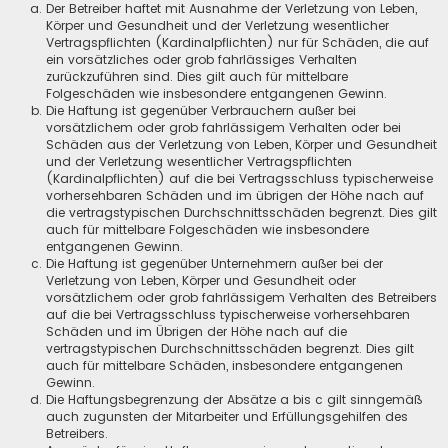
Der Betreiber haftet mit Ausnahme der Verletzung von Leben,
Körper und Gesundheit und der Verletzung wesentlicher
Vertragspflichten (Kardinalpflichten) nur für Schäden, die auf
ein vorsätzliches oder grob fahrlässiges Verhalten
zurückzuführen sind. Dies gilt auch für mittelbare
Folgeschäden wie insbesondere entgangenen Gewinn.
Die Haftung ist gegenüber Verbrauchern außer bei
vorsätzlichem oder grob fahrlässigem Verhalten oder bei
Schäden aus der Verletzung von Leben, Körper und Gesundheit
und der Verletzung wesentlicher Vertragspflichten
(Kardinalpflichten) auf die bei Vertragsschluss typischerweise
vorhersehbaren Schäden und im übrigen der Höhe nach auf
die vertragstypischen Durchschnittsschäden begrenzt. Dies gilt
auch für mittelbare Folgeschäden wie insbesondere
entgangenen Gewinn.
Die Haftung ist gegenüber Unternehmern außer bei der
Verletzung von Leben, Körper und Gesundheit oder
vorsätzlichem oder grob fahrlässigem Verhalten des Betreibers
auf die bei Vertragsschluss typischerweise vorhersehbaren
Schäden und im Übrigen der Höhe nach auf die
vertragstypischen Durchschnittsschäden begrenzt. Dies gilt
auch für mittelbare Schäden, insbesondere entgangenen
Gewinn.
Die Haftungsbegrenzung der Absätze a bis c gilt sinngemäß
auch zugunsten der Mitarbeiter und Erfüllungsgehilfen des
Betreibers.