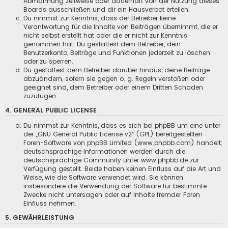
Abmahnung zeitweise oder dauerhaft von der Nutzung dieses
Boards ausschließen und dir ein Hausverbot erteilen.
Du nimmst zur Kenntnis, dass der Betreiber keine
Verantwortung für die Inhalte von Beiträgen übernimmt, die er
nicht selbst erstellt hat oder die er nicht zur Kenntnis
genommen hat. Du gestattest dem Betreiber, dein
Benutzerkonto, Beiträge und Funktionen jederzeit zu löschen
oder zu sperren.
Du gestattest dem Betreiber darüber hinaus, deine Beiträge
abzuändern, sofern sie gegen o. g. Regeln verstoßen oder
geeignet sind, dem Betreiber oder einem Dritten Schaden
zuzufügen.
4. GENERAL PUBLIC LICENSE
Du nimmst zur Kenntnis, dass es sich bei phpBB um eine unter
der „
GNU General Public License v2
“ (GPL) bereitgestellten
Foren-Software von phpBB Limited (www.phpbb.com) handelt;
deutschsprachige Informationen werden durch die
deutschsprachige Community unter www.phpbb.de zur
Verfügung gestellt. Beide haben keinen Einfluss auf die Art und
Weise, wie die Software verwendet wird. Sie können
insbesondere die Verwendung der Software für bestimmte
Zwecke nicht untersagen oder auf Inhalte fremder Foren
Einfluss nehmen.
5. GEWÄHRLEISTUNG