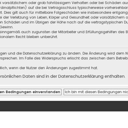
i vorsätzlichem oder grob fahrlässigem Verhalten oder bei Schäden au
Kardinalpflichten) auf die bei Vertragsschluss typischerweise vorherseh
t. Dies gilt auch für mittelbare Folgeschäden wie insbesondere entgan
i der Verletzung von Leben, Körper und Gesundheit oder vorsätzlichem o
en Schäden und im Übrigen der Höhe nach auf die vertragstypischen Dur
Gewinn.
sinngemäß auch zugunsten der Mitarbeiter und Erfüllungsgehilfen des Be
onalem Recht bleiben unberührt.
ungen und die Datenschutzerklärung zu ändern. Die Änderung wird dem Nutz
ersprechen. Im Falle des Widerspruchs erlischt das zwischen dem Betrei
dlich, wenn der Nutzer den Änderungen zugestimmt hat.
önlichen Daten sind in der Datenschutzerklärung enthalten.