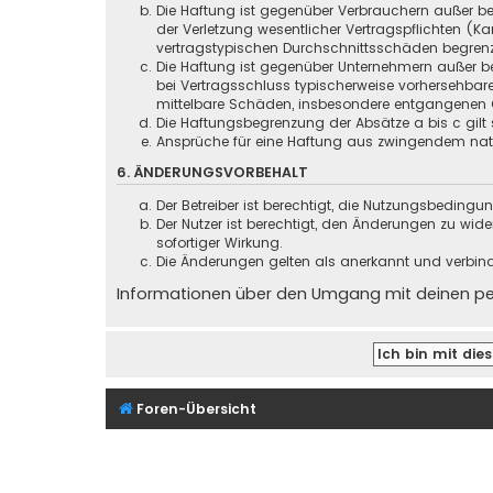
Die Haftung ist gegenüber Verbrauchern außer be
der Verletzung wesentlicher Vertragspflichten (
vertragstypischen Durchschnittsschäden begrenz
Die Haftung ist gegenüber Unternehmern außer be
bei Vertragsschluss typischerweise vorhersehbar
mittelbare Schäden, insbesondere entgangenen 
Die Haftungsbegrenzung der Absätze a bis c gilt 
Ansprüche für eine Haftung aus zwingendem nati
6. ÄNDERUNGSVORBEHALT
Der Betreiber ist berechtigt, die Nutzungsbeding
Der Nutzer ist berechtigt, den Änderungen zu wid
sofortiger Wirkung.
Die Änderungen gelten als anerkannt und verbin
Informationen über den Umgang mit deinen pers
Foren-Übersicht