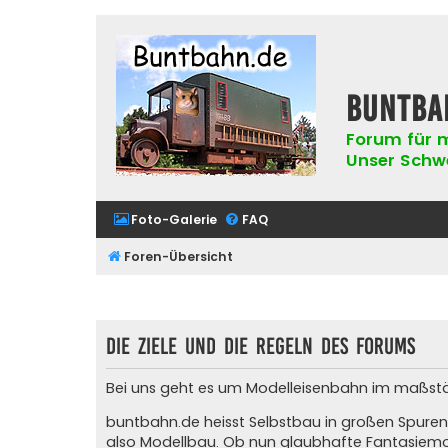
buntba
Forum für m
Unser Schwer
Foto-Galerie
FAQ
Foren-Übersicht
Die Ziele und die Regeln des Forums
Bei uns geht es um Modelleisenbahn im maßstäblic
buntbahn.de heisst Selbstbau in großen Spuren
also Modellbau. Ob nun glaubhafte Fantasiemod