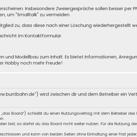
cht erscheinen. Insbesondere Zweiergespräche sollen besser per 
n, um "Smalltalk" zu vermeiden.
glied zu, dass diese nach einer Löschung wiederhergestellt w
achricht im Kontaktformular
.
nd Modellbau zum Inhalt. Es bietet Informationen, Anregunge
ser Hobby noch mehr Freude!
ww.buntbahn.de“) wird zwischen dir und dem Betreiber ein Ve
 „das Board“) schließt du einen Nutzungsvertrag mit dem Betreiber des 
en.
n bist, so darfst du das Board nicht weiter nutzen. Für die Nutzung des 
schlossen und kann von beiden Seiten ohne Einhaltung einer Frist jeder