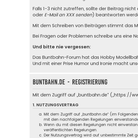
Falls 1-3 nicht zutreffen, sollte der Beitrag ni
oder
E-Mail an XXX senden
) beantworten werde
Mit dem Schreiben von Beiträgen stimmt das Mit
Bei Fragen oder Problemen schreibe uns eine
N
Und bitte nie vergessen:
Das Buntbahn-Forum hat das Hobby Modellbahn u
Und mit einer Prise Humor und Ironie macht un
buntbahn.de - Registrierung
Mit dem Zugriff auf „buntbahn.de“ („https://w
1. NUTZUNGSVERTRAG
Mit dem Zugriff auf „buntbahn.de“ (im Folgenden
mit den nachfolgenden Regelungen einverstand
Wenn du mit diesen Regelungen nicht einverstande
veröffentlichten Regelungen.
Der Nutzungsvertrag wird auf unbestimmte Zeit ge