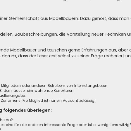
in einer Gemeinschaft aus Modellbauern. Dazu gehört, dass ma
odellen, Baubeschreibungen, die Vorstellung neuer Techniken 
agende Modellbauer und tauschen gerne Erfahrungen aus, aber 
n darum, dass der Leser erst selbst zu seiner Frage recheriert 
n, Mitgliedern oder anderen Betreibern von Internetangeboten
ildern, ausser sinnwahrende Korrekturen.
Quellenangabe.
unamens. Pro Mitglied ist nur ein Account zulässig.
ag folgendes überlegen:
sthema?
 es eine für alle anderen interessante Frage oder ist er wenigstens witzig
?