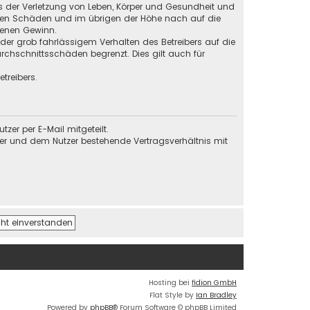
s der Verletzung von Leben, Körper und Gesundheit und
baren Schäden und im übrigen der Höhe nach auf die
genen Gewinn.
der grob fahrlässigem Verhalten des Betreibers auf die
chschnittsschäden begrenzt. Dies gilt auch für
treibers.
er per E-Mail mitgeteilt.
ber und dem Nutzer bestehende Vertragsverhältnis mit
Hosting bei
fidion GmbH
Flat Style by
Ian Bradley
Powered by
phpBB
® Forum Software © phpBB Limited