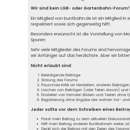
Wir sind kein LGB- oder Gartenbahn-Forum!
Ein Mitglied von buntbahn.de ist ein Mitglied 
respektiert sowie sich gegenseitig hilft.
Besonders erwünscht ist die Vorstellung von M
Spuren.
Sehr viele Mitglieder des Forums sind hervorr
wir Anfänger auf das herzlichste. Aber wir bitte
Nicht erlaubt sind:
Beleidigende Beiträge
Störung des Forums
Pauschale Kritik an Herstellern, anderen Beiträge
Löschen von Beiträgen (oder Teilen davon) und B
Einstellen von fremden Bildern und Texten ohne 
Registrierung ohne Angabe des wahren Vor- und Z
Jeder sollte vor dem Schreiben eines Beitr
Passt mein Beitrag zu dem aktuellen Diskussion
Hilft mein Beitrag anderen Buntbahnern weiter, ist
Deckt sich der Beitrag mit den Zielen des Forums