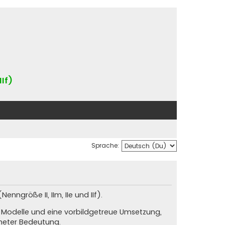
IIf)
Sprache:
nngröße II, IIm, IIe und IIf).
e Modelle und eine vorbildgetreue Umsetzung,
neter Bedeutung.