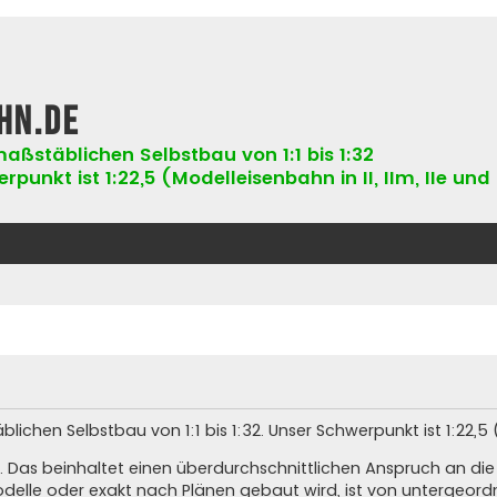
hn.de
aßstäblichen Selbstbau von 1:1 bis 1:32
punkt ist 1:22,5 (Modelleisenbahn in II, IIm, IIe und 
hen Selbstbau von 1:1 bis 1:32. Unser Schwerpunkt ist 1:22,5 (Ne
. Das beinhaltet einen überdurchschnittlichen Anspruch an di
elle oder exakt nach Plänen gebaut wird, ist von untergeord