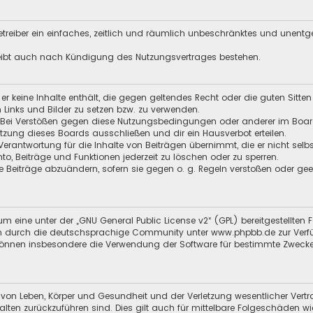
 Betreiber ein einfaches, zeitlich und räumlich unbeschränktes und unent
leibt auch nach Kündigung des Nutzungsvertrages bestehen.
s er keine Inhalte enthält, die gegen geltendes Recht oder die guten Sitt
n Links und Bilder zu setzen bzw. zu verwenden.
 Bei Verstößen gegen diese Nutzungsbedingungen oder anderer im Board 
ung dieses Boards ausschließen und dir ein Hausverbot erteilen.
Verantwortung für die Inhalte von Beiträgen übernimmt, die er nicht selb
nto, Beiträge und Funktionen jederzeit zu löschen oder zu sperren.
e Beiträge abzuändern, sofern sie gegen o. g. Regeln verstoßen oder ge
m eine unter der „
GNU General Public License v2
“ (GPL) bereitgestellt
 durch die deutschsprachige Community unter www.phpbb.de zur Verfügun
 können insbesondere die Verwendung der Software für bestimmte Zwecke
 von Leben, Körper und Gesundheit und der Verletzung wesentlicher Vertra
halten zurückzuführen sind. Dies gilt auch für mittelbare Folgeschäden