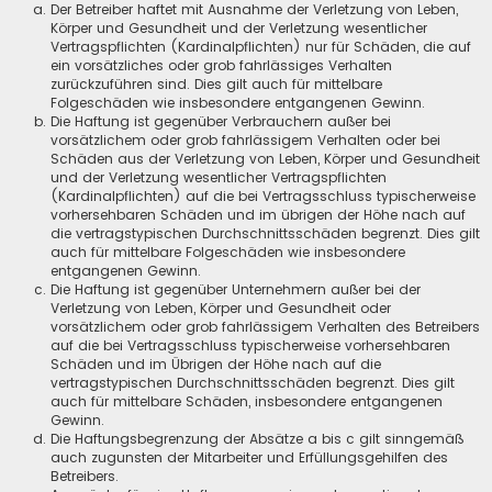
Der Betreiber haftet mit Ausnahme der Verletzung von Leben,
Körper und Gesundheit und der Verletzung wesentlicher
Vertragspflichten (Kardinalpflichten) nur für Schäden, die auf
ein vorsätzliches oder grob fahrlässiges Verhalten
zurückzuführen sind. Dies gilt auch für mittelbare
Folgeschäden wie insbesondere entgangenen Gewinn.
Die Haftung ist gegenüber Verbrauchern außer bei
vorsätzlichem oder grob fahrlässigem Verhalten oder bei
Schäden aus der Verletzung von Leben, Körper und Gesundheit
und der Verletzung wesentlicher Vertragspflichten
(Kardinalpflichten) auf die bei Vertragsschluss typischerweise
vorhersehbaren Schäden und im übrigen der Höhe nach auf
die vertragstypischen Durchschnittsschäden begrenzt. Dies gilt
auch für mittelbare Folgeschäden wie insbesondere
entgangenen Gewinn.
Die Haftung ist gegenüber Unternehmern außer bei der
Verletzung von Leben, Körper und Gesundheit oder
vorsätzlichem oder grob fahrlässigem Verhalten des Betreibers
auf die bei Vertragsschluss typischerweise vorhersehbaren
Schäden und im Übrigen der Höhe nach auf die
vertragstypischen Durchschnittsschäden begrenzt. Dies gilt
auch für mittelbare Schäden, insbesondere entgangenen
Gewinn.
Die Haftungsbegrenzung der Absätze a bis c gilt sinngemäß
auch zugunsten der Mitarbeiter und Erfüllungsgehilfen des
Betreibers.