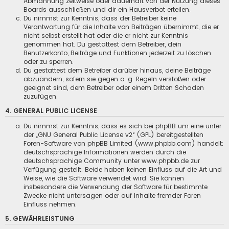
Abmahnung zeitweise oder dauerhaft von der Nutzung dieses
Boards ausschließen und dir ein Hausverbot erteilen.
Du nimmst zur Kenntnis, dass der Betreiber keine
Verantwortung für die Inhalte von Beiträgen übernimmt, die er
nicht selbst erstellt hat oder die er nicht zur Kenntnis
genommen hat. Du gestattest dem Betreiber, dein
Benutzerkonto, Beiträge und Funktionen jederzeit zu löschen
oder zu sperren.
Du gestattest dem Betreiber darüber hinaus, deine Beiträge
abzuändern, sofern sie gegen o. g. Regeln verstoßen oder
geeignet sind, dem Betreiber oder einem Dritten Schaden
zuzufügen.
4. GENERAL PUBLIC LICENSE
Du nimmst zur Kenntnis, dass es sich bei phpBB um eine unter
der „
GNU General Public License v2
“ (GPL) bereitgestellten
Foren-Software von phpBB Limited (www.phpbb.com) handelt;
deutschsprachige Informationen werden durch die
deutschsprachige Community unter www.phpbb.de zur
Verfügung gestellt. Beide haben keinen Einfluss auf die Art und
Weise, wie die Software verwendet wird. Sie können
insbesondere die Verwendung der Software für bestimmte
Zwecke nicht untersagen oder auf Inhalte fremder Foren
Einfluss nehmen.
5. GEWÄHRLEISTUNG