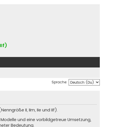
IIf)
Sprache:
nngröße II, IIm, IIe und IIf).
e Modelle und eine vorbildgetreue Umsetzung,
neter Bedeutung.