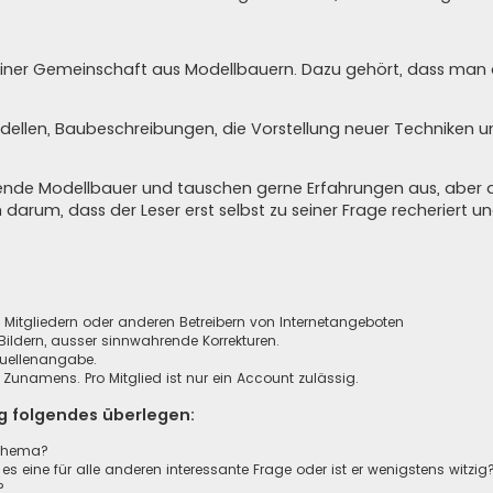
in einer Gemeinschaft aus Modellbauern. Dazu gehört, dass ma
odellen, Baubeschreibungen, die Vorstellung neuer Techniken 
agende Modellbauer und tauschen gerne Erfahrungen aus, aber 
n darum, dass der Leser erst selbst zu seiner Frage recheriert 
n, Mitgliedern oder anderen Betreibern von Internetangeboten
ildern, ausser sinnwahrende Korrekturen.
Quellenangabe.
unamens. Pro Mitglied ist nur ein Account zulässig.
ag folgendes überlegen:
sthema?
 es eine für alle anderen interessante Frage oder ist er wenigstens witzig
?