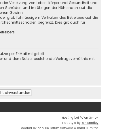
s der Verletzung von Leben, Körper und Gesundheit und
baren Schäden und im übrigen der Höhe nach auf die
genen Gewinn.
der grob fahrlässigem Verhalten des Betreibers auf die
chschnittsschäden begrenzt. Dies gilt auch für
treibers.
er per E-Mail mitgeteilt.
ber und dem Nutzer bestehende Vertragsverhältnis mit
Hosting bei
fidion GmbH
Flat Style by
Ian Bradley
Powered by
phpBB
® Forum Software © phpBB Limited