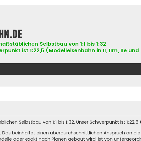
hn.de
aßstäblichen Selbstbau von 1:1 bis 1:32
punkt ist 1:22,5 (Modelleisenbahn in II, IIm, IIe und 
hen Selbstbau von 1:1 bis 1:32. Unser Schwerpunkt ist 1:22,5 (Ne
. Das beinhaltet einen überdurchschnittlichen Anspruch an di
elle oder exakt nach Plänen gebaut wird, ist von untergeord