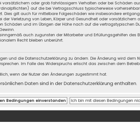
i vorsätzlichem oder grob fahrlässigem Verhalten oder bei Schäden au
Kardinalpflichten) auf die bei Vertragsschluss typischerweise vorherseh
t. Dies gilt auch für mittelbare Folgeschäden wie insbesondere entgan
i der Verletzung von Leben, Körper und Gesundheit oder vorsätzlichem o
en Schäden und im Übrigen der Höhe nach auf die vertragstypischen Dur
Gewinn.
sinngemäß auch zugunsten der Mitarbeiter und Erfüllungsgehilfen des Be
onalem Recht bleiben unberührt.
ungen und die Datenschutzerklärung zu ändern. Die Änderung wird dem Nutz
ersprechen. Im Falle des Widerspruchs erlischt das zwischen dem Betrei
dlich, wenn der Nutzer den Änderungen zugestimmt hat.
önlichen Daten sind in der Datenschutzerklärung enthalten.