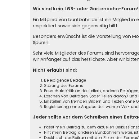
Wir sind kein LGB- oder Gartenbahn-Forum!
Ein Mitglied von buntbahn.de ist ein Mitglied 
respektiert sowie sich gegenseitig hilft.
Besonders erwünscht ist die Vorstellung von M
Spuren.
Sehr viele Mitglieder des Forums sind hervorr
wir Anfänger auf das herzlichste. Aber wir bitte
Nicht erlaubt sind:
Beleidigende Beiträge
Störung des Forums
Pauschale Kritik an Herstellern, anderen Beiträge
Löschen von Beiträgen (oder Teilen davon) und B
Einstellen von fremden Bildern und Texten ohne 
Registrierung ohne Angabe des wahren Vor- und Z
Jeder sollte vor dem Schreiben eines Beitr
Passt mein Beitrag zu dem aktuellen Diskussion
Hilft mein Beitrag anderen Buntbahnern weiter, ist
Deckt sich der Beitrag mit den Zielen des Forums