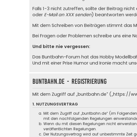
Falls 1-3 nicht zutreffen, sollte der Beitrag ni
oder
E-Mail an XXX senden
) beantworten werde
Mit dem Schreiben von Beiträgen stimmt das Mit
Bei Fragen oder Problemen schreibe uns eine
N
Und bitte nie vergessen:
Das Buntbahn-Forum hat das Hobby Modellbahn u
Und mit einer Prise Humor und Ironie macht un
buntbahn.de - Registrierung
Mit dem Zugriff auf „buntbahn.de“ („https://w
1. NUTZUNGSVERTRAG
Mit dem Zugriff auf „buntbahn.de“ (im Folgenden
mit den nachfolgenden Regelungen einverstand
Wenn du mit diesen Regelungen nicht einverstande
veröffentlichten Regelungen.
Der Nutzungsvertrag wird auf unbestimmte Zeit ge