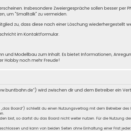
cht erscheinen. Insbesondere Zweiergespräche sollen besser per 
n, um "Smalltalk" zu vermeiden.
glied zu, dass diese nach einer Löschung wiederhergestellt w
achricht im Kontaktformular
.
nd Modellbau zum Inhalt. Es bietet Informationen, Anregunge
ser Hobby noch mehr Freude!
ww.buntbahn.de“) wird zwischen dir und dem Betreiber ein Ve
 „das Board“) schließt du einen Nutzungsvertrag mit dem Betreiber des 
en.
n bist, so darfst du das Board nicht weiter nutzen. Für die Nutzung des 
schlossen und kann von beiden Seiten ohne Einhaltung einer Frist jeder