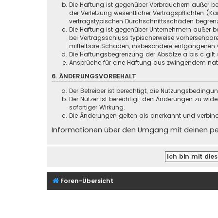
Die Haftung ist gegenüber Verbrauchern außer be
der Verletzung wesentlicher Vertragspflichten (
vertragstypischen Durchschnittsschäden begrenz
Die Haftung ist gegenüber Unternehmern außer be
bei Vertragsschluss typischerweise vorhersehbar
mittelbare Schäden, insbesondere entgangenen 
Die Haftungsbegrenzung der Absätze a bis c gilt 
Ansprüche für eine Haftung aus zwingendem nati
6. ÄNDERUNGSVORBEHALT
Der Betreiber ist berechtigt, die Nutzungsbeding
Der Nutzer ist berechtigt, den Änderungen zu wid
sofortiger Wirkung.
Die Änderungen gelten als anerkannt und verbin
Informationen über den Umgang mit deinen pers
Foren-Übersicht