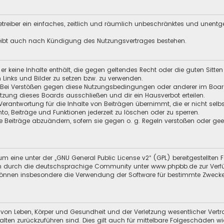
 Betreiber ein einfaches, zeitlich und räumlich unbeschränktes und unent
leibt auch nach Kündigung des Nutzungsvertrages bestehen.
s er keine Inhalte enthält, die gegen geltendes Recht oder die guten Sitt
n Links und Bilder zu setzen bzw. zu verwenden.
 Bei Verstößen gegen diese Nutzungsbedingungen oder anderer im Board 
ung dieses Boards ausschließen und dir ein Hausverbot erteilen.
Verantwortung für die Inhalte von Beiträgen übernimmt, die er nicht selb
nto, Beiträge und Funktionen jederzeit zu löschen oder zu sperren.
e Beiträge abzuändern, sofern sie gegen o. g. Regeln verstoßen oder ge
m eine unter der „
GNU General Public License v2
“ (GPL) bereitgestellt
 durch die deutschsprachige Community unter www.phpbb.de zur Verfügun
 können insbesondere die Verwendung der Software für bestimmte Zwecke
 von Leben, Körper und Gesundheit und der Verletzung wesentlicher Vertra
halten zurückzuführen sind. Dies gilt auch für mittelbare Folgeschäden