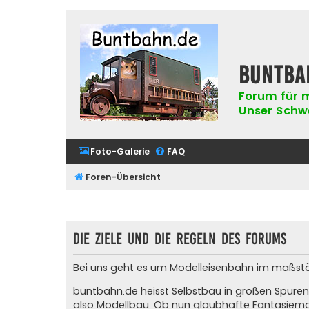
buntba
Forum für m
Unser Schwer
Foto-Galerie
FAQ
Foren-Übersicht
Die Ziele und die Regeln des Forums
Bei uns geht es um Modelleisenbahn im maßstäblic
buntbahn.de heisst Selbstbau in großen Spuren
also Modellbau. Ob nun glaubhafte Fantasiemod