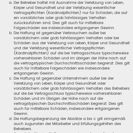
Der Betreiber haftet mit Ausnahme der Verletzung von Leben,
Körper und Gesundheit und der Verletzung wesentlicher
Vertragspflichten (Kardinalpflichten) nur für Schäden, die auf
ein vorsätzliches oder grob fahrlässiges Verhalten
zurückzuführen sind. Dies gilt auch für mittelbare
Folgeschäden wie insbesondere entgangenen Gewinn.
Die Haftung ist gegenüber Verbrauchern außer bei
vorsätzlichem oder grob fahrlässigem Verhalten oder bei
Schäden aus der Verletzung von Leben, Körper und Gesundheit
und der Verletzung wesentlicher Vertragspflichten
(Kardinalpflichten) auf die bei Vertragsschluss typischerweise
vorhersehbaren Schäden und im übrigen der Höhe nach auf
die vertragstypischen Durchschnittsschäden begrenzt. Dies gilt
auch für mittelbare Folgeschäden wie insbesondere
entgangenen Gewinn.
Die Haftung ist gegenüber Unternehmern außer bei der
Verletzung von Leben, Körper und Gesundheit oder
vorsätzlichem oder grob fahrlässigem Verhalten des Betreibers
auf die bei Vertragsschluss typischerweise vorhersehbaren
Schäden und im Übrigen der Höhe nach auf die
vertragstypischen Durchschnittsschäden begrenzt. Dies gilt
auch für mittelbare Schäden, insbesondere entgangenen
Gewinn.
Die Haftungsbegrenzung der Absätze a bis c gilt sinngemäß
auch zugunsten der Mitarbeiter und Erfüllungsgehilfen des
Betreibers.