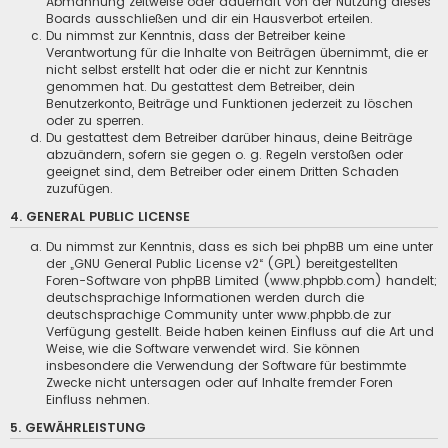
Abmahnung zeitweise oder dauerhaft von der Nutzung dieses
Boards ausschließen und dir ein Hausverbot erteilen.
Du nimmst zur Kenntnis, dass der Betreiber keine
Verantwortung für die Inhalte von Beiträgen übernimmt, die er
nicht selbst erstellt hat oder die er nicht zur Kenntnis
genommen hat. Du gestattest dem Betreiber, dein
Benutzerkonto, Beiträge und Funktionen jederzeit zu löschen
oder zu sperren.
Du gestattest dem Betreiber darüber hinaus, deine Beiträge
abzuändern, sofern sie gegen o. g. Regeln verstoßen oder
geeignet sind, dem Betreiber oder einem Dritten Schaden
zuzufügen.
4. GENERAL PUBLIC LICENSE
Du nimmst zur Kenntnis, dass es sich bei phpBB um eine unter
der „
GNU General Public License v2
“ (GPL) bereitgestellten
Foren-Software von phpBB Limited (www.phpbb.com) handelt;
deutschsprachige Informationen werden durch die
deutschsprachige Community unter www.phpbb.de zur
Verfügung gestellt. Beide haben keinen Einfluss auf die Art und
Weise, wie die Software verwendet wird. Sie können
insbesondere die Verwendung der Software für bestimmte
Zwecke nicht untersagen oder auf Inhalte fremder Foren
Einfluss nehmen.
5. GEWÄHRLEISTUNG