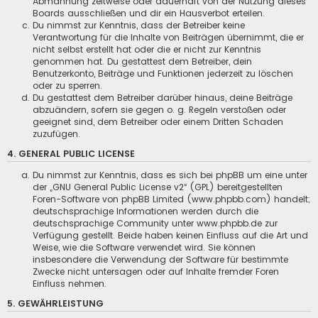
Abmahnung zeitweise oder dauerhaft von der Nutzung dieses
Boards ausschließen und dir ein Hausverbot erteilen.
Du nimmst zur Kenntnis, dass der Betreiber keine
Verantwortung für die Inhalte von Beiträgen übernimmt, die er
nicht selbst erstellt hat oder die er nicht zur Kenntnis
genommen hat. Du gestattest dem Betreiber, dein
Benutzerkonto, Beiträge und Funktionen jederzeit zu löschen
oder zu sperren.
Du gestattest dem Betreiber darüber hinaus, deine Beiträge
abzuändern, sofern sie gegen o. g. Regeln verstoßen oder
geeignet sind, dem Betreiber oder einem Dritten Schaden
zuzufügen.
4. GENERAL PUBLIC LICENSE
Du nimmst zur Kenntnis, dass es sich bei phpBB um eine unter
der „
GNU General Public License v2
“ (GPL) bereitgestellten
Foren-Software von phpBB Limited (www.phpbb.com) handelt;
deutschsprachige Informationen werden durch die
deutschsprachige Community unter www.phpbb.de zur
Verfügung gestellt. Beide haben keinen Einfluss auf die Art und
Weise, wie die Software verwendet wird. Sie können
insbesondere die Verwendung der Software für bestimmte
Zwecke nicht untersagen oder auf Inhalte fremder Foren
Einfluss nehmen.
5. GEWÄHRLEISTUNG