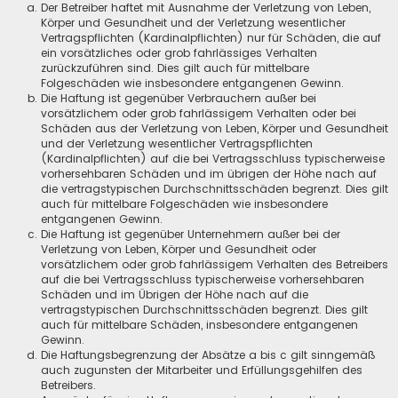
Der Betreiber haftet mit Ausnahme der Verletzung von Leben,
Körper und Gesundheit und der Verletzung wesentlicher
Vertragspflichten (Kardinalpflichten) nur für Schäden, die auf
ein vorsätzliches oder grob fahrlässiges Verhalten
zurückzuführen sind. Dies gilt auch für mittelbare
Folgeschäden wie insbesondere entgangenen Gewinn.
Die Haftung ist gegenüber Verbrauchern außer bei
vorsätzlichem oder grob fahrlässigem Verhalten oder bei
Schäden aus der Verletzung von Leben, Körper und Gesundheit
und der Verletzung wesentlicher Vertragspflichten
(Kardinalpflichten) auf die bei Vertragsschluss typischerweise
vorhersehbaren Schäden und im übrigen der Höhe nach auf
die vertragstypischen Durchschnittsschäden begrenzt. Dies gilt
auch für mittelbare Folgeschäden wie insbesondere
entgangenen Gewinn.
Die Haftung ist gegenüber Unternehmern außer bei der
Verletzung von Leben, Körper und Gesundheit oder
vorsätzlichem oder grob fahrlässigem Verhalten des Betreibers
auf die bei Vertragsschluss typischerweise vorhersehbaren
Schäden und im Übrigen der Höhe nach auf die
vertragstypischen Durchschnittsschäden begrenzt. Dies gilt
auch für mittelbare Schäden, insbesondere entgangenen
Gewinn.
Die Haftungsbegrenzung der Absätze a bis c gilt sinngemäß
auch zugunsten der Mitarbeiter und Erfüllungsgehilfen des
Betreibers.