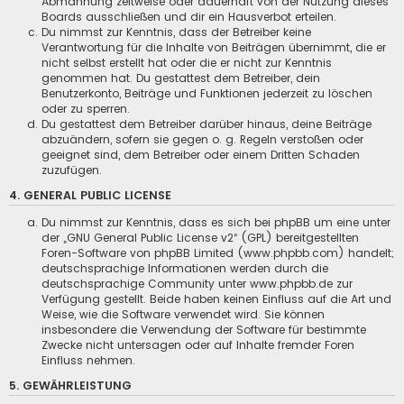
Abmahnung zeitweise oder dauerhaft von der Nutzung dieses
Boards ausschließen und dir ein Hausverbot erteilen.
Du nimmst zur Kenntnis, dass der Betreiber keine
Verantwortung für die Inhalte von Beiträgen übernimmt, die er
nicht selbst erstellt hat oder die er nicht zur Kenntnis
genommen hat. Du gestattest dem Betreiber, dein
Benutzerkonto, Beiträge und Funktionen jederzeit zu löschen
oder zu sperren.
Du gestattest dem Betreiber darüber hinaus, deine Beiträge
abzuändern, sofern sie gegen o. g. Regeln verstoßen oder
geeignet sind, dem Betreiber oder einem Dritten Schaden
zuzufügen.
4. GENERAL PUBLIC LICENSE
Du nimmst zur Kenntnis, dass es sich bei phpBB um eine unter
der „
GNU General Public License v2
“ (GPL) bereitgestellten
Foren-Software von phpBB Limited (www.phpbb.com) handelt;
deutschsprachige Informationen werden durch die
deutschsprachige Community unter www.phpbb.de zur
Verfügung gestellt. Beide haben keinen Einfluss auf die Art und
Weise, wie die Software verwendet wird. Sie können
insbesondere die Verwendung der Software für bestimmte
Zwecke nicht untersagen oder auf Inhalte fremder Foren
Einfluss nehmen.
5. GEWÄHRLEISTUNG