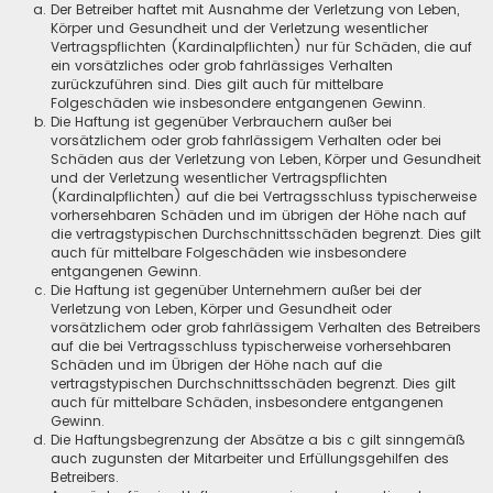
Der Betreiber haftet mit Ausnahme der Verletzung von Leben,
Körper und Gesundheit und der Verletzung wesentlicher
Vertragspflichten (Kardinalpflichten) nur für Schäden, die auf
ein vorsätzliches oder grob fahrlässiges Verhalten
zurückzuführen sind. Dies gilt auch für mittelbare
Folgeschäden wie insbesondere entgangenen Gewinn.
Die Haftung ist gegenüber Verbrauchern außer bei
vorsätzlichem oder grob fahrlässigem Verhalten oder bei
Schäden aus der Verletzung von Leben, Körper und Gesundheit
und der Verletzung wesentlicher Vertragspflichten
(Kardinalpflichten) auf die bei Vertragsschluss typischerweise
vorhersehbaren Schäden und im übrigen der Höhe nach auf
die vertragstypischen Durchschnittsschäden begrenzt. Dies gilt
auch für mittelbare Folgeschäden wie insbesondere
entgangenen Gewinn.
Die Haftung ist gegenüber Unternehmern außer bei der
Verletzung von Leben, Körper und Gesundheit oder
vorsätzlichem oder grob fahrlässigem Verhalten des Betreibers
auf die bei Vertragsschluss typischerweise vorhersehbaren
Schäden und im Übrigen der Höhe nach auf die
vertragstypischen Durchschnittsschäden begrenzt. Dies gilt
auch für mittelbare Schäden, insbesondere entgangenen
Gewinn.
Die Haftungsbegrenzung der Absätze a bis c gilt sinngemäß
auch zugunsten der Mitarbeiter und Erfüllungsgehilfen des
Betreibers.