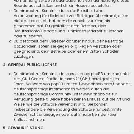
Abmahnung zeitweise oder dauerhaft von der Nutzung dieses
Boards ausschließen und dir ein Hausverbot erteilen.
Du nimmst zur Kenntnis, dass der Betreiber keine
Verantwortung für die Inhalte von Beiträgen übernimmt, die er
nicht selbst erstellt hat oder die er nicht zur Kenntnis
genommen hat. Du gestattest dem Betreiber, dein
Benutzerkonto, Beiträge und Funktionen jederzeit zu löschen
oder zu sperren.
Du gestattest dem Betreiber darüber hinaus, deine Beiträge
abzuändern, sofern sie gegen o. g. Regeln verstoßen oder
geeignet sind, dem Betreiber oder einem Dritten Schaden
zuzufügen.
4. GENERAL PUBLIC LICENSE
Du nimmst zur Kenntnis, dass es sich bei phpBB um eine unter
der „
GNU General Public License v2
“ (GPL) bereitgestellten
Foren-Software von phpBB Limited (www.phpbb.com) handelt;
deutschsprachige Informationen werden durch die
deutschsprachige Community unter www.phpbb.de zur
Verfügung gestellt. Beide haben keinen Einfluss auf die Art und
Weise, wie die Software verwendet wird. Sie können
insbesondere die Verwendung der Software für bestimmte
Zwecke nicht untersagen oder auf Inhalte fremder Foren
Einfluss nehmen.
5. GEWÄHRLEISTUNG