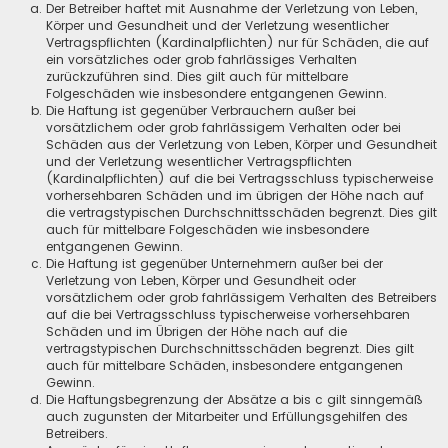
Der Betreiber haftet mit Ausnahme der Verletzung von Leben,
Körper und Gesundheit und der Verletzung wesentlicher
Vertragspflichten (Kardinalpflichten) nur für Schäden, die auf
ein vorsätzliches oder grob fahrlässiges Verhalten
zurückzuführen sind. Dies gilt auch für mittelbare
Folgeschäden wie insbesondere entgangenen Gewinn.
Die Haftung ist gegenüber Verbrauchern außer bei
vorsätzlichem oder grob fahrlässigem Verhalten oder bei
Schäden aus der Verletzung von Leben, Körper und Gesundheit
und der Verletzung wesentlicher Vertragspflichten
(Kardinalpflichten) auf die bei Vertragsschluss typischerweise
vorhersehbaren Schäden und im übrigen der Höhe nach auf
die vertragstypischen Durchschnittsschäden begrenzt. Dies gilt
auch für mittelbare Folgeschäden wie insbesondere
entgangenen Gewinn.
Die Haftung ist gegenüber Unternehmern außer bei der
Verletzung von Leben, Körper und Gesundheit oder
vorsätzlichem oder grob fahrlässigem Verhalten des Betreibers
auf die bei Vertragsschluss typischerweise vorhersehbaren
Schäden und im Übrigen der Höhe nach auf die
vertragstypischen Durchschnittsschäden begrenzt. Dies gilt
auch für mittelbare Schäden, insbesondere entgangenen
Gewinn.
Die Haftungsbegrenzung der Absätze a bis c gilt sinngemäß
auch zugunsten der Mitarbeiter und Erfüllungsgehilfen des
Betreibers.