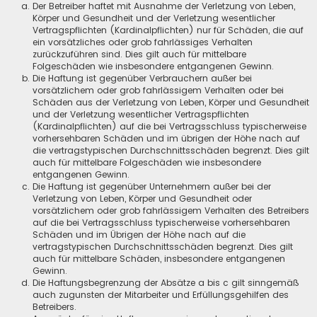
Der Betreiber haftet mit Ausnahme der Verletzung von Leben,
Körper und Gesundheit und der Verletzung wesentlicher
Vertragspflichten (Kardinalpflichten) nur für Schäden, die auf
ein vorsätzliches oder grob fahrlässiges Verhalten
zurückzuführen sind. Dies gilt auch für mittelbare
Folgeschäden wie insbesondere entgangenen Gewinn.
Die Haftung ist gegenüber Verbrauchern außer bei
vorsätzlichem oder grob fahrlässigem Verhalten oder bei
Schäden aus der Verletzung von Leben, Körper und Gesundheit
und der Verletzung wesentlicher Vertragspflichten
(Kardinalpflichten) auf die bei Vertragsschluss typischerweise
vorhersehbaren Schäden und im übrigen der Höhe nach auf
die vertragstypischen Durchschnittsschäden begrenzt. Dies gilt
auch für mittelbare Folgeschäden wie insbesondere
entgangenen Gewinn.
Die Haftung ist gegenüber Unternehmern außer bei der
Verletzung von Leben, Körper und Gesundheit oder
vorsätzlichem oder grob fahrlässigem Verhalten des Betreibers
auf die bei Vertragsschluss typischerweise vorhersehbaren
Schäden und im Übrigen der Höhe nach auf die
vertragstypischen Durchschnittsschäden begrenzt. Dies gilt
auch für mittelbare Schäden, insbesondere entgangenen
Gewinn.
Die Haftungsbegrenzung der Absätze a bis c gilt sinngemäß
auch zugunsten der Mitarbeiter und Erfüllungsgehilfen des
Betreibers.