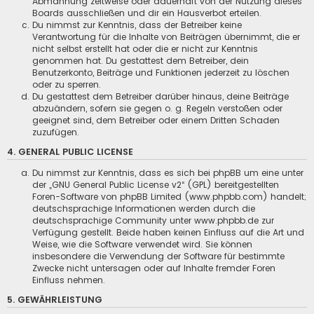
Abmahnung zeitweise oder dauerhaft von der Nutzung dieses
Boards ausschließen und dir ein Hausverbot erteilen.
Du nimmst zur Kenntnis, dass der Betreiber keine
Verantwortung für die Inhalte von Beiträgen übernimmt, die er
nicht selbst erstellt hat oder die er nicht zur Kenntnis
genommen hat. Du gestattest dem Betreiber, dein
Benutzerkonto, Beiträge und Funktionen jederzeit zu löschen
oder zu sperren.
Du gestattest dem Betreiber darüber hinaus, deine Beiträge
abzuändern, sofern sie gegen o. g. Regeln verstoßen oder
geeignet sind, dem Betreiber oder einem Dritten Schaden
zuzufügen.
4. GENERAL PUBLIC LICENSE
Du nimmst zur Kenntnis, dass es sich bei phpBB um eine unter
der „
GNU General Public License v2
“ (GPL) bereitgestellten
Foren-Software von phpBB Limited (www.phpbb.com) handelt;
deutschsprachige Informationen werden durch die
deutschsprachige Community unter www.phpbb.de zur
Verfügung gestellt. Beide haben keinen Einfluss auf die Art und
Weise, wie die Software verwendet wird. Sie können
insbesondere die Verwendung der Software für bestimmte
Zwecke nicht untersagen oder auf Inhalte fremder Foren
Einfluss nehmen.
5. GEWÄHRLEISTUNG