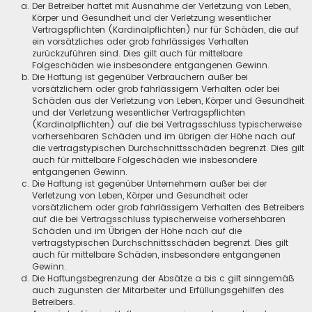
Der Betreiber haftet mit Ausnahme der Verletzung von Leben,
Körper und Gesundheit und der Verletzung wesentlicher
Vertragspflichten (Kardinalpflichten) nur für Schäden, die auf
ein vorsätzliches oder grob fahrlässiges Verhalten
zurückzuführen sind. Dies gilt auch für mittelbare
Folgeschäden wie insbesondere entgangenen Gewinn.
Die Haftung ist gegenüber Verbrauchern außer bei
vorsätzlichem oder grob fahrlässigem Verhalten oder bei
Schäden aus der Verletzung von Leben, Körper und Gesundheit
und der Verletzung wesentlicher Vertragspflichten
(Kardinalpflichten) auf die bei Vertragsschluss typischerweise
vorhersehbaren Schäden und im übrigen der Höhe nach auf
die vertragstypischen Durchschnittsschäden begrenzt. Dies gilt
auch für mittelbare Folgeschäden wie insbesondere
entgangenen Gewinn.
Die Haftung ist gegenüber Unternehmern außer bei der
Verletzung von Leben, Körper und Gesundheit oder
vorsätzlichem oder grob fahrlässigem Verhalten des Betreibers
auf die bei Vertragsschluss typischerweise vorhersehbaren
Schäden und im Übrigen der Höhe nach auf die
vertragstypischen Durchschnittsschäden begrenzt. Dies gilt
auch für mittelbare Schäden, insbesondere entgangenen
Gewinn.
Die Haftungsbegrenzung der Absätze a bis c gilt sinngemäß
auch zugunsten der Mitarbeiter und Erfüllungsgehilfen des
Betreibers.