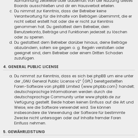
Abmahnung zeitweise oder dauerhaft von der Nutzung dieses
Boards ausschließen und dir ein Hausverbot erteilen.
Du nimmst zur Kenntnis, dass der Betreiber keine
Verantwortung für die Inhalte von Beiträgen übernimmt, die er
nicht selbst erstellt hat oder die er nicht zur Kenntnis
genommen hat. Du gestattest dem Betreiber, dein
Benutzerkonto, Beiträge und Funktionen jederzeit zu löschen
oder zu sperren.
Du gestattest dem Betreiber darüber hinaus, deine Beiträge
abzuändern, sofern sie gegen o. g. Regeln verstoßen oder
geeignet sind, dem Betreiber oder einem Dritten Schaden
zuzufügen.
4. GENERAL PUBLIC LICENSE
Du nimmst zur Kenntnis, dass es sich bei phpBB um eine unter
der „
GNU General Public License v2
“ (GPL) bereitgestellten
Foren-Software von phpBB Limited (www.phpbb.com) handelt;
deutschsprachige Informationen werden durch die
deutschsprachige Community unter www.phpbb.de zur
Verfügung gestellt. Beide haben keinen Einfluss auf die Art und
Weise, wie die Software verwendet wird. Sie können
insbesondere die Verwendung der Software für bestimmte
Zwecke nicht untersagen oder auf Inhalte fremder Foren
Einfluss nehmen.
5. GEWÄHRLEISTUNG