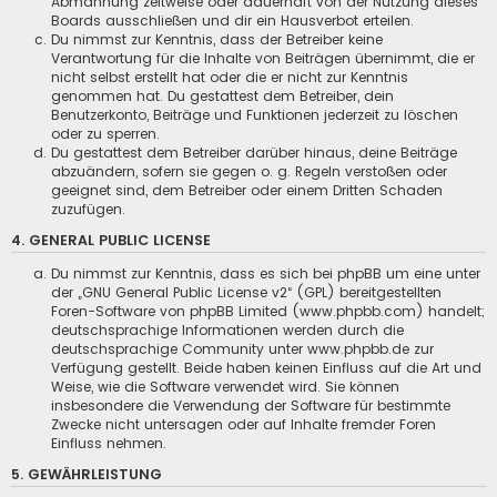
Abmahnung zeitweise oder dauerhaft von der Nutzung dieses
Boards ausschließen und dir ein Hausverbot erteilen.
Du nimmst zur Kenntnis, dass der Betreiber keine
Verantwortung für die Inhalte von Beiträgen übernimmt, die er
nicht selbst erstellt hat oder die er nicht zur Kenntnis
genommen hat. Du gestattest dem Betreiber, dein
Benutzerkonto, Beiträge und Funktionen jederzeit zu löschen
oder zu sperren.
Du gestattest dem Betreiber darüber hinaus, deine Beiträge
abzuändern, sofern sie gegen o. g. Regeln verstoßen oder
geeignet sind, dem Betreiber oder einem Dritten Schaden
zuzufügen.
4. GENERAL PUBLIC LICENSE
Du nimmst zur Kenntnis, dass es sich bei phpBB um eine unter
der „
GNU General Public License v2
“ (GPL) bereitgestellten
Foren-Software von phpBB Limited (www.phpbb.com) handelt;
deutschsprachige Informationen werden durch die
deutschsprachige Community unter www.phpbb.de zur
Verfügung gestellt. Beide haben keinen Einfluss auf die Art und
Weise, wie die Software verwendet wird. Sie können
insbesondere die Verwendung der Software für bestimmte
Zwecke nicht untersagen oder auf Inhalte fremder Foren
Einfluss nehmen.
5. GEWÄHRLEISTUNG