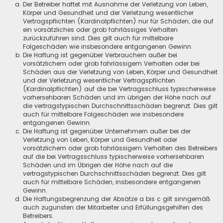
Der Betreiber haftet mit Ausnahme der Verletzung von Leben,
Körper und Gesundheit und der Verletzung wesentlicher
Vertragspflichten (Kardinalpflichten) nur für Schäden, die auf
ein vorsätzliches oder grob fahrlässiges Verhalten
zurückzuführen sind. Dies gilt auch für mittelbare
Folgeschäden wie insbesondere entgangenen Gewinn.
Die Haftung ist gegenüber Verbrauchern außer bei
vorsätzlichem oder grob fahrlässigem Verhalten oder bei
Schäden aus der Verletzung von Leben, Körper und Gesundheit
und der Verletzung wesentlicher Vertragspflichten
(Kardinalpflichten) auf die bei Vertragsschluss typischerweise
vorhersehbaren Schäden und im übrigen der Höhe nach auf
die vertragstypischen Durchschnittsschäden begrenzt. Dies gilt
auch für mittelbare Folgeschäden wie insbesondere
entgangenen Gewinn.
Die Haftung ist gegenüber Unternehmern außer bei der
Verletzung von Leben, Körper und Gesundheit oder
vorsätzlichem oder grob fahrlässigem Verhalten des Betreibers
auf die bei Vertragsschluss typischerweise vorhersehbaren
Schäden und im Übrigen der Höhe nach auf die
vertragstypischen Durchschnittsschäden begrenzt. Dies gilt
auch für mittelbare Schäden, insbesondere entgangenen
Gewinn.
Die Haftungsbegrenzung der Absätze a bis c gilt sinngemäß
auch zugunsten der Mitarbeiter und Erfüllungsgehilfen des
Betreibers.