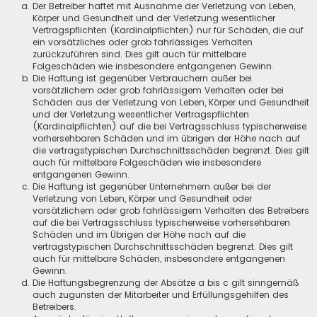
Der Betreiber haftet mit Ausnahme der Verletzung von Leben,
Körper und Gesundheit und der Verletzung wesentlicher
Vertragspflichten (Kardinalpflichten) nur für Schäden, die auf
ein vorsätzliches oder grob fahrlässiges Verhalten
zurückzuführen sind. Dies gilt auch für mittelbare
Folgeschäden wie insbesondere entgangenen Gewinn.
Die Haftung ist gegenüber Verbrauchern außer bei
vorsätzlichem oder grob fahrlässigem Verhalten oder bei
Schäden aus der Verletzung von Leben, Körper und Gesundheit
und der Verletzung wesentlicher Vertragspflichten
(Kardinalpflichten) auf die bei Vertragsschluss typischerweise
vorhersehbaren Schäden und im übrigen der Höhe nach auf
die vertragstypischen Durchschnittsschäden begrenzt. Dies gilt
auch für mittelbare Folgeschäden wie insbesondere
entgangenen Gewinn.
Die Haftung ist gegenüber Unternehmern außer bei der
Verletzung von Leben, Körper und Gesundheit oder
vorsätzlichem oder grob fahrlässigem Verhalten des Betreibers
auf die bei Vertragsschluss typischerweise vorhersehbaren
Schäden und im Übrigen der Höhe nach auf die
vertragstypischen Durchschnittsschäden begrenzt. Dies gilt
auch für mittelbare Schäden, insbesondere entgangenen
Gewinn.
Die Haftungsbegrenzung der Absätze a bis c gilt sinngemäß
auch zugunsten der Mitarbeiter und Erfüllungsgehilfen des
Betreibers.