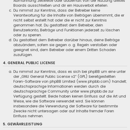
Abmahnung zeitweise oder dauerhaft von der Nutzung dieses
Boards ausschließen und dir ein Hausverbot erteilen.
Du nimmst zur Kenntnis, dass der Betreiber keine
Verantwortung für die Inhalte von Beiträgen übernimmt, die er
nicht selbst erstellt hat oder die er nicht zur Kenntnis
genommen hat. Du gestattest dem Betreiber, dein
Benutzerkonto, Beiträge und Funktionen jederzeit zu löschen
oder zu sperren.
Du gestattest dem Betreiber darüber hinaus, deine Beiträge
abzuändern, sofern sie gegen o. g. Regeln verstoßen oder
geeignet sind, dem Betreiber oder einem Dritten Schaden
zuzufügen.
4. GENERAL PUBLIC LICENSE
Du nimmst zur Kenntnis, dass es sich bei phpBB um eine unter
der „
GNU General Public License v2
“ (GPL) bereitgestellten
Foren-Software von phpBB Limited (www.phpbb.com) handelt;
deutschsprachige Informationen werden durch die
deutschsprachige Community unter www.phpbb.de zur
Verfügung gestellt. Beide haben keinen Einfluss auf die Art und
Weise, wie die Software verwendet wird. Sie können
insbesondere die Verwendung der Software für bestimmte
Zwecke nicht untersagen oder auf Inhalte fremder Foren
Einfluss nehmen.
5. GEWÄHRLEISTUNG