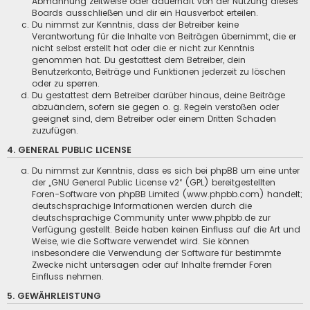
Abmahnung zeitweise oder dauerhaft von der Nutzung dieses
Boards ausschließen und dir ein Hausverbot erteilen.
Du nimmst zur Kenntnis, dass der Betreiber keine
Verantwortung für die Inhalte von Beiträgen übernimmt, die er
nicht selbst erstellt hat oder die er nicht zur Kenntnis
genommen hat. Du gestattest dem Betreiber, dein
Benutzerkonto, Beiträge und Funktionen jederzeit zu löschen
oder zu sperren.
Du gestattest dem Betreiber darüber hinaus, deine Beiträge
abzuändern, sofern sie gegen o. g. Regeln verstoßen oder
geeignet sind, dem Betreiber oder einem Dritten Schaden
zuzufügen.
4. GENERAL PUBLIC LICENSE
Du nimmst zur Kenntnis, dass es sich bei phpBB um eine unter
der „
GNU General Public License v2
“ (GPL) bereitgestellten
Foren-Software von phpBB Limited (www.phpbb.com) handelt;
deutschsprachige Informationen werden durch die
deutschsprachige Community unter www.phpbb.de zur
Verfügung gestellt. Beide haben keinen Einfluss auf die Art und
Weise, wie die Software verwendet wird. Sie können
insbesondere die Verwendung der Software für bestimmte
Zwecke nicht untersagen oder auf Inhalte fremder Foren
Einfluss nehmen.
5. GEWÄHRLEISTUNG