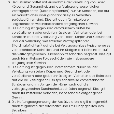
Der Betreiber haftet mit Ausnahme der Verletzung von Leben,
Körper und Gesundheit und der Verletzung wesentlicher
Vertragspflichten (Kardinalpflichten) nur für Schäden, die auf
ein vorsätzliches oder grob fahrlässiges Verhalten
zurückzuführen sind. Dies gilt auch für mittelbare
Folgeschäden wie insbesondere entgangenen Gewinn.
Die Haftung ist gegenüber Verbrauchern außer bei
vorsätzlichem oder grob fahrlässigem Verhalten oder bei
Schäden aus der Verletzung von Leben, Körper und Gesundheit
und der Verletzung wesentlicher Vertragspflichten
(Kardinalpflichten) auf die bei Vertragsschluss typischerweise
vorhersehbaren Schäden und im übrigen der Höhe nach auf
die vertragstypischen Durchschnittsschäden begrenzt. Dies gilt
auch für mittelbare Folgeschäden wie insbesondere
entgangenen Gewinn.
Die Haftung ist gegenüber Unternehmern außer bei der
Verletzung von Leben, Körper und Gesundheit oder
vorsätzlichem oder grob fahrlässigem Verhalten des Betreibers
auf die bei Vertragsschluss typischerweise vorhersehbaren
Schäden und im Übrigen der Höhe nach auf die
vertragstypischen Durchschnittsschäden begrenzt. Dies gilt
auch für mittelbare Schäden, insbesondere entgangenen
Gewinn.
Die Haftungsbegrenzung der Absätze a bis c gilt sinngemäß
auch zugunsten der Mitarbeiter und Erfüllungsgehilfen des
Betreibers.