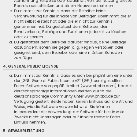
Abmahnung zeitweise oder dauerhaft von der Nutzung dieses
Boards ausschließen und dir ein Hausverbot erteilen.
Du nimmst zur Kenntnis, dass der Betreiber keine
Verantwortung für die Inhalte von Beiträgen übernimmt, die er
nicht selbst erstellt hat oder die er nicht zur Kenntnis
genommen hat. Du gestattest dem Betreiber, dein
Benutzerkonto, Beiträge und Funktionen jederzeit zu löschen
oder zu sperren.
Du gestattest dem Betreiber darüber hinaus, deine Beiträge
abzuändern, sofern sie gegen o. g. Regeln verstoßen oder
geeignet sind, dem Betreiber oder einem Dritten Schaden
zuzufügen.
4. GENERAL PUBLIC LICENSE
Du nimmst zur Kenntnis, dass es sich bei phpBB um eine unter
der „
GNU General Public License v2
“ (GPL) bereitgestellten
Foren-Software von phpBB Limited (www.phpbb.com) handelt;
deutschsprachige Informationen werden durch die
deutschsprachige Community unter www.phpbb.de zur
Verfügung gestellt. Beide haben keinen Einfluss auf die Art und
Weise, wie die Software verwendet wird. Sie können
insbesondere die Verwendung der Software für bestimmte
Zwecke nicht untersagen oder auf Inhalte fremder Foren
Einfluss nehmen.
5. GEWÄHRLEISTUNG