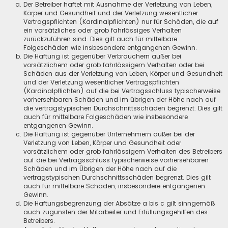
Der Betreiber haftet mit Ausnahme der Verletzung von Leben,
Körper und Gesundheit und der Verletzung wesentlicher
Vertragspflichten (Kardinalpflichten) nur für Schäden, die auf
ein vorsätzliches oder grob fahrlässiges Verhalten
zurückzuführen sind. Dies gilt auch für mittelbare
Folgeschäden wie insbesondere entgangenen Gewinn.
Die Haftung ist gegenüber Verbrauchern außer bei
vorsätzlichem oder grob fahrlässigem Verhalten oder bei
Schäden aus der Verletzung von Leben, Körper und Gesundheit
und der Verletzung wesentlicher Vertragspflichten
(Kardinalpflichten) auf die bei Vertragsschluss typischerweise
vorhersehbaren Schäden und im übrigen der Höhe nach auf
die vertragstypischen Durchschnittsschäden begrenzt. Dies gilt
auch für mittelbare Folgeschäden wie insbesondere
entgangenen Gewinn.
Die Haftung ist gegenüber Unternehmern außer bei der
Verletzung von Leben, Körper und Gesundheit oder
vorsätzlichem oder grob fahrlässigem Verhalten des Betreibers
auf die bei Vertragsschluss typischerweise vorhersehbaren
Schäden und im Übrigen der Höhe nach auf die
vertragstypischen Durchschnittsschäden begrenzt. Dies gilt
auch für mittelbare Schäden, insbesondere entgangenen
Gewinn.
Die Haftungsbegrenzung der Absätze a bis c gilt sinngemäß
auch zugunsten der Mitarbeiter und Erfüllungsgehilfen des
Betreibers.