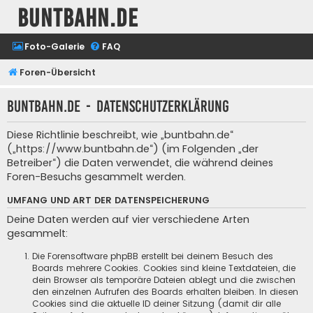
buntbahn.de
Foto-Galerie
FAQ
Foren-Übersicht
buntbahn.de - Datenschutzerklärung
Diese Richtlinie beschreibt, wie „buntbahn.de“
(„https://www.buntbahn.de“) (im Folgenden „der
Betreiber“) die Daten verwendet, die während deines
Foren-Besuchs gesammelt werden.
UMFANG UND ART DER DATENSPEICHERUNG
Deine Daten werden auf vier verschiedene Arten
gesammelt:
Die Forensoftware phpBB erstellt bei deinem Besuch des
Boards mehrere Cookies. Cookies sind kleine Textdateien, die
dein Browser als temporäre Dateien ablegt und die zwischen
den einzelnen Aufrufen des Boards erhalten bleiben. In diesen
Cookies sind die aktuelle ID deiner Sitzung (damit dir alle