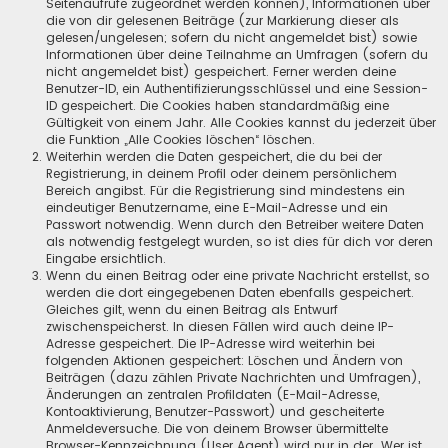
Seitenaufrufe zugeordnet werden können), Informationen über
die von dir gelesenen Beiträge (zur Markierung dieser als
gelesen/ungelesen; sofern du nicht angemeldet bist) sowie
Informationen über deine Teilnahme an Umfragen (sofern du
nicht angemeldet bist) gespeichert. Ferner werden deine
Benutzer-ID, ein Authentifizierungsschlüssel und eine Session-
ID gespeichert. Die Cookies haben standardmäßig eine
Gültigkeit von einem Jahr. Alle Cookies kannst du jederzeit über
die Funktion „Alle Cookies löschen“ löschen.
Weiterhin werden die Daten gespeichert, die du bei der
Registrierung, in deinem Profil oder deinem persönlichem
Bereich angibst. Für die Registrierung sind mindestens ein
eindeutiger Benutzername, eine E-Mail-Adresse und ein
Passwort notwendig. Wenn durch den Betreiber weitere Daten
als notwendig festgelegt wurden, so ist dies für dich vor deren
Eingabe ersichtlich.
Wenn du einen Beitrag oder eine private Nachricht erstellst, so
werden die dort eingegebenen Daten ebenfalls gespeichert.
Gleiches gilt, wenn du einen Beitrag als Entwurf
zwischenspeicherst. In diesen Fällen wird auch deine IP-
Adresse gespeichert. Die IP-Adresse wird weiterhin bei
folgenden Aktionen gespeichert: Löschen und Ändern von
Beiträgen (dazu zählen Private Nachrichten und Umfragen),
Änderungen an zentralen Profildaten (E-Mail-Adresse,
Kontoaktivierung, Benutzer-Passwort) und gescheiterte
Anmeldeversuche. Die von deinem Browser übermittelte
Browser-Kennzeichnung (User Agent) wird nur in der „Wer ist