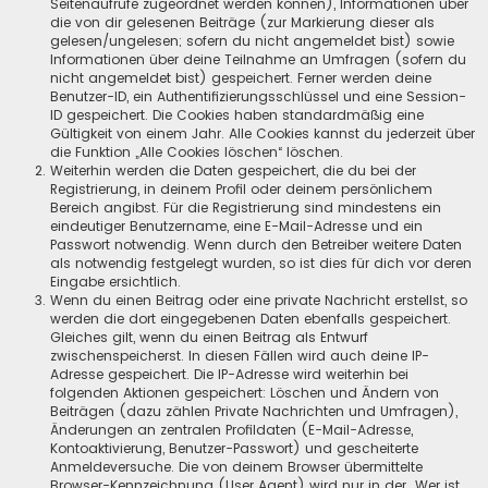
Seitenaufrufe zugeordnet werden können), Informationen über
die von dir gelesenen Beiträge (zur Markierung dieser als
gelesen/ungelesen; sofern du nicht angemeldet bist) sowie
Informationen über deine Teilnahme an Umfragen (sofern du
nicht angemeldet bist) gespeichert. Ferner werden deine
Benutzer-ID, ein Authentifizierungsschlüssel und eine Session-
ID gespeichert. Die Cookies haben standardmäßig eine
Gültigkeit von einem Jahr. Alle Cookies kannst du jederzeit über
die Funktion „Alle Cookies löschen“ löschen.
Weiterhin werden die Daten gespeichert, die du bei der
Registrierung, in deinem Profil oder deinem persönlichem
Bereich angibst. Für die Registrierung sind mindestens ein
eindeutiger Benutzername, eine E-Mail-Adresse und ein
Passwort notwendig. Wenn durch den Betreiber weitere Daten
als notwendig festgelegt wurden, so ist dies für dich vor deren
Eingabe ersichtlich.
Wenn du einen Beitrag oder eine private Nachricht erstellst, so
werden die dort eingegebenen Daten ebenfalls gespeichert.
Gleiches gilt, wenn du einen Beitrag als Entwurf
zwischenspeicherst. In diesen Fällen wird auch deine IP-
Adresse gespeichert. Die IP-Adresse wird weiterhin bei
folgenden Aktionen gespeichert: Löschen und Ändern von
Beiträgen (dazu zählen Private Nachrichten und Umfragen),
Änderungen an zentralen Profildaten (E-Mail-Adresse,
Kontoaktivierung, Benutzer-Passwort) und gescheiterte
Anmeldeversuche. Die von deinem Browser übermittelte
Browser-Kennzeichnung (User Agent) wird nur in der „Wer ist