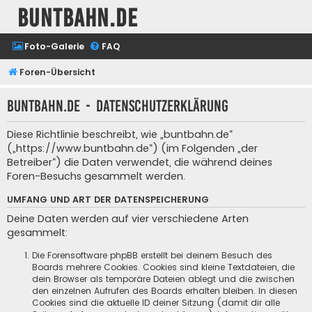
buntbahn.de
Foto-Galerie
FAQ
Foren-Übersicht
buntbahn.de - Datenschutzerklärung
Diese Richtlinie beschreibt, wie „buntbahn.de“
(„https://www.buntbahn.de“) (im Folgenden „der
Betreiber“) die Daten verwendet, die während deines
Foren-Besuchs gesammelt werden.
UMFANG UND ART DER DATENSPEICHERUNG
Deine Daten werden auf vier verschiedene Arten
gesammelt:
Die Forensoftware phpBB erstellt bei deinem Besuch des
Boards mehrere Cookies. Cookies sind kleine Textdateien, die
dein Browser als temporäre Dateien ablegt und die zwischen
den einzelnen Aufrufen des Boards erhalten bleiben. In diesen
Cookies sind die aktuelle ID deiner Sitzung (damit dir alle