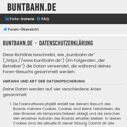
buntbahn.de
Foto-Galerie
FAQ
Foren-Übersicht
buntbahn.de - Datenschutzerklärung
Diese Richtlinie beschreibt, wie „buntbahn.de“
(„https://www.buntbahn.de“) (im Folgenden „der
Betreiber“) die Daten verwendet, die während deines
Foren-Besuchs gesammelt werden.
UMFANG UND ART DER DATENSPEICHERUNG
Deine Daten werden auf vier verschiedene Arten
gesammelt:
Die Forensoftware phpBB erstellt bei deinem Besuch des
Boards mehrere Cookies. Cookies sind kleine Textdateien, die
dein Browser als temporäre Dateien ablegt und die zwischen
den einzelnen Aufrufen des Boards erhalten bleiben. In diesen
Cookies sind die aktuelle ID deiner Sitzung (damit dir alle