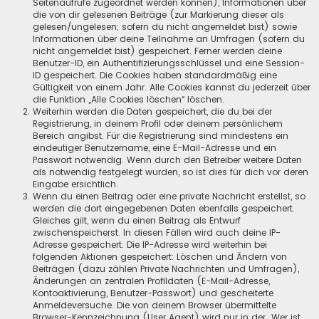
Seitenaufrufe zugeordnet werden können), Informationen über
die von dir gelesenen Beiträge (zur Markierung dieser als
gelesen/ungelesen; sofern du nicht angemeldet bist) sowie
Informationen über deine Teilnahme an Umfragen (sofern du
nicht angemeldet bist) gespeichert. Ferner werden deine
Benutzer-ID, ein Authentifizierungsschlüssel und eine Session-
ID gespeichert. Die Cookies haben standardmäßig eine
Gültigkeit von einem Jahr. Alle Cookies kannst du jederzeit über
die Funktion „Alle Cookies löschen“ löschen.
Weiterhin werden die Daten gespeichert, die du bei der
Registrierung, in deinem Profil oder deinem persönlichem
Bereich angibst. Für die Registrierung sind mindestens ein
eindeutiger Benutzername, eine E-Mail-Adresse und ein
Passwort notwendig. Wenn durch den Betreiber weitere Daten
als notwendig festgelegt wurden, so ist dies für dich vor deren
Eingabe ersichtlich.
Wenn du einen Beitrag oder eine private Nachricht erstellst, so
werden die dort eingegebenen Daten ebenfalls gespeichert.
Gleiches gilt, wenn du einen Beitrag als Entwurf
zwischenspeicherst. In diesen Fällen wird auch deine IP-
Adresse gespeichert. Die IP-Adresse wird weiterhin bei
folgenden Aktionen gespeichert: Löschen und Ändern von
Beiträgen (dazu zählen Private Nachrichten und Umfragen),
Änderungen an zentralen Profildaten (E-Mail-Adresse,
Kontoaktivierung, Benutzer-Passwort) und gescheiterte
Anmeldeversuche. Die von deinem Browser übermittelte
Browser-Kennzeichnung (User Agent) wird nur in der „Wer ist