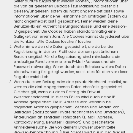
Seitenaufrufe zugeordnet werden können), Informationen über
die von dir gelesenen Beiträge (zur Markierung dieser als
gelesen/ungelesen; sofern du nicht angemeldet bist) sowie
Informationen über deine Teilnahme an Umfragen (sofern du
nicht angemeldet bist) gespeichert. Ferner werden deine
Benutzer-ID, ein Authentifizierungsschlüssel und eine Session-
ID gespeichert. Die Cookies haben standardmäßig eine
Gültigkeit von einem Jahr. Alle Cookies kannst du jederzeit über
die Funktion „Alle Cookies löschen“ löschen.
Weiterhin werden die Daten gespeichert, die du bei der
Registrierung, in deinem Profil oder deinem persönlichem
Bereich angibst. Für die Registrierung sind mindestens ein
eindeutiger Benutzername, eine E-Mail-Adresse und ein
Passwort notwendig. Wenn durch den Betreiber weitere Daten
als notwendig festgelegt wurden, so ist dies für dich vor deren
Eingabe ersichtlich.
Wenn du einen Beitrag oder eine private Nachricht erstellst, so
werden die dort eingegebenen Daten ebenfalls gespeichert.
Gleiches gilt, wenn du einen Beitrag als Entwurf
zwischenspeicherst. In diesen Fällen wird auch deine IP-
Adresse gespeichert. Die IP-Adresse wird weiterhin bei
folgenden Aktionen gespeichert: Löschen und Ändern von
Beiträgen (dazu zählen Private Nachrichten und Umfragen),
Änderungen an zentralen Profildaten (E-Mail-Adresse,
Kontoaktivierung, Benutzer-Passwort) und gescheiterte
Anmeldeversuche. Die von deinem Browser übermittelte
Browser-Kennzeichnung (User Agent) wird nur in der „Wer ist