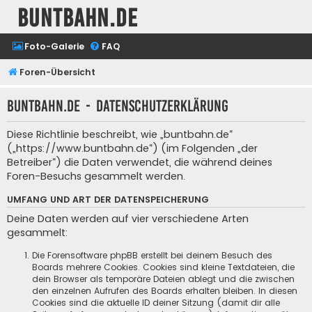
buntbahn.de
Foto-Galerie
FAQ
Foren-Übersicht
buntbahn.de - Datenschutzerklärung
Diese Richtlinie beschreibt, wie „buntbahn.de“
(„https://www.buntbahn.de“) (im Folgenden „der
Betreiber“) die Daten verwendet, die während deines
Foren-Besuchs gesammelt werden.
UMFANG UND ART DER DATENSPEICHERUNG
Deine Daten werden auf vier verschiedene Arten
gesammelt:
Die Forensoftware phpBB erstellt bei deinem Besuch des
Boards mehrere Cookies. Cookies sind kleine Textdateien, die
dein Browser als temporäre Dateien ablegt und die zwischen
den einzelnen Aufrufen des Boards erhalten bleiben. In diesen
Cookies sind die aktuelle ID deiner Sitzung (damit dir alle