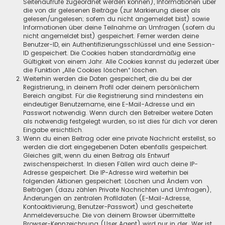
Seitenaufrufe zugeordnet werden können), Informationen über
die von dir gelesenen Beiträge (zur Markierung dieser als
gelesen/ungelesen; sofern du nicht angemeldet bist) sowie
Informationen über deine Teilnahme an Umfragen (sofern du
nicht angemeldet bist) gespeichert. Ferner werden deine
Benutzer-ID, ein Authentifizierungsschlüssel und eine Session-
ID gespeichert. Die Cookies haben standardmäßig eine
Gültigkeit von einem Jahr. Alle Cookies kannst du jederzeit über
die Funktion „Alle Cookies löschen“ löschen.
Weiterhin werden die Daten gespeichert, die du bei der
Registrierung, in deinem Profil oder deinem persönlichem
Bereich angibst. Für die Registrierung sind mindestens ein
eindeutiger Benutzername, eine E-Mail-Adresse und ein
Passwort notwendig. Wenn durch den Betreiber weitere Daten
als notwendig festgelegt wurden, so ist dies für dich vor deren
Eingabe ersichtlich.
Wenn du einen Beitrag oder eine private Nachricht erstellst, so
werden die dort eingegebenen Daten ebenfalls gespeichert.
Gleiches gilt, wenn du einen Beitrag als Entwurf
zwischenspeicherst. In diesen Fällen wird auch deine IP-
Adresse gespeichert. Die IP-Adresse wird weiterhin bei
folgenden Aktionen gespeichert: Löschen und Ändern von
Beiträgen (dazu zählen Private Nachrichten und Umfragen),
Änderungen an zentralen Profildaten (E-Mail-Adresse,
Kontoaktivierung, Benutzer-Passwort) und gescheiterte
Anmeldeversuche. Die von deinem Browser übermittelte
Browser-Kennzeichnung (User Agent) wird nur in der „Wer ist