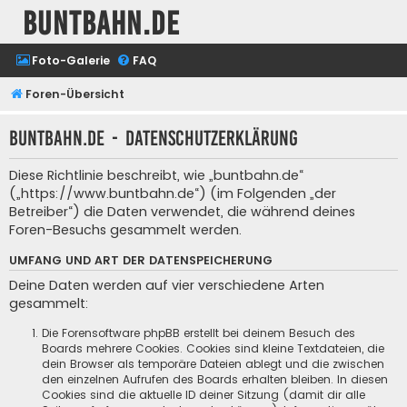
buntbahn.de
Foto-Galerie
FAQ
Foren-Übersicht
buntbahn.de - Datenschutzerklärung
Diese Richtlinie beschreibt, wie „buntbahn.de“
(„https://www.buntbahn.de“) (im Folgenden „der
Betreiber“) die Daten verwendet, die während deines
Foren-Besuchs gesammelt werden.
UMFANG UND ART DER DATENSPEICHERUNG
Deine Daten werden auf vier verschiedene Arten
gesammelt:
Die Forensoftware phpBB erstellt bei deinem Besuch des
Boards mehrere Cookies. Cookies sind kleine Textdateien, die
dein Browser als temporäre Dateien ablegt und die zwischen
den einzelnen Aufrufen des Boards erhalten bleiben. In diesen
Cookies sind die aktuelle ID deiner Sitzung (damit dir alle