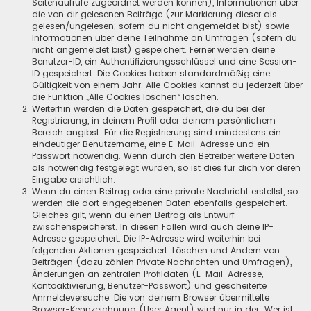
Seitenaufrufe zugeordnet werden können), Informationen über
die von dir gelesenen Beiträge (zur Markierung dieser als
gelesen/ungelesen; sofern du nicht angemeldet bist) sowie
Informationen über deine Teilnahme an Umfragen (sofern du
nicht angemeldet bist) gespeichert. Ferner werden deine
Benutzer-ID, ein Authentifizierungsschlüssel und eine Session-
ID gespeichert. Die Cookies haben standardmäßig eine
Gültigkeit von einem Jahr. Alle Cookies kannst du jederzeit über
die Funktion „Alle Cookies löschen“ löschen.
Weiterhin werden die Daten gespeichert, die du bei der
Registrierung, in deinem Profil oder deinem persönlichem
Bereich angibst. Für die Registrierung sind mindestens ein
eindeutiger Benutzername, eine E-Mail-Adresse und ein
Passwort notwendig. Wenn durch den Betreiber weitere Daten
als notwendig festgelegt wurden, so ist dies für dich vor deren
Eingabe ersichtlich.
Wenn du einen Beitrag oder eine private Nachricht erstellst, so
werden die dort eingegebenen Daten ebenfalls gespeichert.
Gleiches gilt, wenn du einen Beitrag als Entwurf
zwischenspeicherst. In diesen Fällen wird auch deine IP-
Adresse gespeichert. Die IP-Adresse wird weiterhin bei
folgenden Aktionen gespeichert: Löschen und Ändern von
Beiträgen (dazu zählen Private Nachrichten und Umfragen),
Änderungen an zentralen Profildaten (E-Mail-Adresse,
Kontoaktivierung, Benutzer-Passwort) und gescheiterte
Anmeldeversuche. Die von deinem Browser übermittelte
Browser-Kennzeichnung (User Agent) wird nur in der „Wer ist