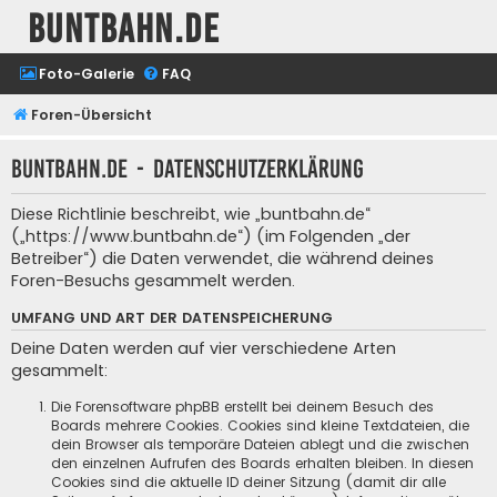
buntbahn.de
Foto-Galerie
FAQ
Foren-Übersicht
buntbahn.de - Datenschutzerklärung
Diese Richtlinie beschreibt, wie „buntbahn.de“
(„https://www.buntbahn.de“) (im Folgenden „der
Betreiber“) die Daten verwendet, die während deines
Foren-Besuchs gesammelt werden.
UMFANG UND ART DER DATENSPEICHERUNG
Deine Daten werden auf vier verschiedene Arten
gesammelt:
Die Forensoftware phpBB erstellt bei deinem Besuch des
Boards mehrere Cookies. Cookies sind kleine Textdateien, die
dein Browser als temporäre Dateien ablegt und die zwischen
den einzelnen Aufrufen des Boards erhalten bleiben. In diesen
Cookies sind die aktuelle ID deiner Sitzung (damit dir alle