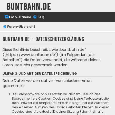
buntbahn.de
Foto-Galerie
FAQ
Foren-Übersicht
buntbahn.de - Datenschutzerklärung
Diese Richtlinie beschreibt, wie „buntbahn.de“
(„https://www.buntbahn.de“) (im Folgenden „der
Betreiber“) die Daten verwendet, die während deines
Foren-Besuchs gesammelt werden.
UMFANG UND ART DER DATENSPEICHERUNG
Deine Daten werden auf vier verschiedene Arten
gesammelt:
Die Forensoftware phpBB erstellt bei deinem Besuch des
Boards mehrere Cookies. Cookies sind kleine Textdateien, die
dein Browser als temporäre Dateien ablegt und die zwischen
den einzelnen Aufrufen des Boards erhalten bleiben. In diesen
Cookies sind die aktuelle ID deiner Sitzung (damit dir alle