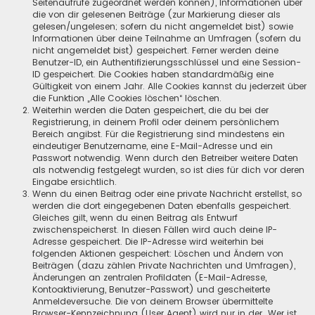
Seitenaufrufe zugeordnet werden können), Informationen über
die von dir gelesenen Beiträge (zur Markierung dieser als
gelesen/ungelesen; sofern du nicht angemeldet bist) sowie
Informationen über deine Teilnahme an Umfragen (sofern du
nicht angemeldet bist) gespeichert. Ferner werden deine
Benutzer-ID, ein Authentifizierungsschlüssel und eine Session-
ID gespeichert. Die Cookies haben standardmäßig eine
Gültigkeit von einem Jahr. Alle Cookies kannst du jederzeit über
die Funktion „Alle Cookies löschen“ löschen.
Weiterhin werden die Daten gespeichert, die du bei der
Registrierung, in deinem Profil oder deinem persönlichem
Bereich angibst. Für die Registrierung sind mindestens ein
eindeutiger Benutzername, eine E-Mail-Adresse und ein
Passwort notwendig. Wenn durch den Betreiber weitere Daten
als notwendig festgelegt wurden, so ist dies für dich vor deren
Eingabe ersichtlich.
Wenn du einen Beitrag oder eine private Nachricht erstellst, so
werden die dort eingegebenen Daten ebenfalls gespeichert.
Gleiches gilt, wenn du einen Beitrag als Entwurf
zwischenspeicherst. In diesen Fällen wird auch deine IP-
Adresse gespeichert. Die IP-Adresse wird weiterhin bei
folgenden Aktionen gespeichert: Löschen und Ändern von
Beiträgen (dazu zählen Private Nachrichten und Umfragen),
Änderungen an zentralen Profildaten (E-Mail-Adresse,
Kontoaktivierung, Benutzer-Passwort) und gescheiterte
Anmeldeversuche. Die von deinem Browser übermittelte
Browser-Kennzeichnung (User Agent) wird nur in der „Wer ist