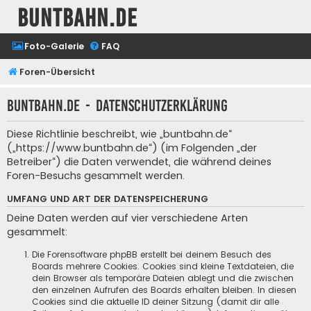
buntbahn.de
Foto-Galerie
FAQ
Foren-Übersicht
buntbahn.de - Datenschutzerklärung
Diese Richtlinie beschreibt, wie „buntbahn.de“
(„https://www.buntbahn.de“) (im Folgenden „der
Betreiber“) die Daten verwendet, die während deines
Foren-Besuchs gesammelt werden.
UMFANG UND ART DER DATENSPEICHERUNG
Deine Daten werden auf vier verschiedene Arten
gesammelt:
Die Forensoftware phpBB erstellt bei deinem Besuch des
Boards mehrere Cookies. Cookies sind kleine Textdateien, die
dein Browser als temporäre Dateien ablegt und die zwischen
den einzelnen Aufrufen des Boards erhalten bleiben. In diesen
Cookies sind die aktuelle ID deiner Sitzung (damit dir alle