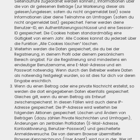
Seitenaufrufe zugeordnet werden können), Informationen über
die von dir gelesenen Beiträge (zur Markierung dieser als
gelesen/ungelesen; sofern du nicht angemeldet bist) sowie
Informationen über deine Teilnahme an Umfragen (sofern du
nicht angemeldet bist) gespeichert. Ferner werden deine
Benutzer-ID, ein Authentifizierungsschlüssel und eine Session-
ID gespeichert. Die Cookies haben standardmäßig eine
Gültigkeit von einem Jahr. Alle Cookies kannst du jederzeit über
die Funktion „Alle Cookies löschen“ löschen.
Weiterhin werden die Daten gespeichert, die du bei der
Registrierung, in deinem Profil oder deinem persönlichem
Bereich angibst. Für die Registrierung sind mindestens ein
eindeutiger Benutzername, eine E-Mail-Adresse und ein
Passwort notwendig. Wenn durch den Betreiber weitere Daten
als notwendig festgelegt wurden, so ist dies für dich vor deren
Eingabe ersichtlich.
Wenn du einen Beitrag oder eine private Nachricht erstellst, so
werden die dort eingegebenen Daten ebenfalls gespeichert.
Gleiches gilt, wenn du einen Beitrag als Entwurf
zwischenspeicherst. In diesen Fällen wird auch deine IP-
Adresse gespeichert. Die IP-Adresse wird weiterhin bei
folgenden Aktionen gespeichert: Löschen und Ändern von
Beiträgen (dazu zählen Private Nachrichten und Umfragen),
Änderungen an zentralen Profildaten (E-Mail-Adresse,
Kontoaktivierung, Benutzer-Passwort) und gescheiterte
Anmeldeversuche. Die von deinem Browser übermittelte
Browser-Kennzeichnung (User Agent) wird nur in der „Wer ist