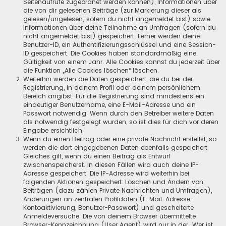
Seitenaufrufe zugeordnet werden können), Informationen über
die von dir gelesenen Beiträge (zur Markierung dieser als
gelesen/ungelesen; sofern du nicht angemeldet bist) sowie
Informationen über deine Teilnahme an Umfragen (sofern du
nicht angemeldet bist) gespeichert. Ferner werden deine
Benutzer-ID, ein Authentifizierungsschlüssel und eine Session-
ID gespeichert. Die Cookies haben standardmäßig eine
Gültigkeit von einem Jahr. Alle Cookies kannst du jederzeit über
die Funktion „Alle Cookies löschen“ löschen.
Weiterhin werden die Daten gespeichert, die du bei der
Registrierung, in deinem Profil oder deinem persönlichem
Bereich angibst. Für die Registrierung sind mindestens ein
eindeutiger Benutzername, eine E-Mail-Adresse und ein
Passwort notwendig. Wenn durch den Betreiber weitere Daten
als notwendig festgelegt wurden, so ist dies für dich vor deren
Eingabe ersichtlich.
Wenn du einen Beitrag oder eine private Nachricht erstellst, so
werden die dort eingegebenen Daten ebenfalls gespeichert.
Gleiches gilt, wenn du einen Beitrag als Entwurf
zwischenspeicherst. In diesen Fällen wird auch deine IP-
Adresse gespeichert. Die IP-Adresse wird weiterhin bei
folgenden Aktionen gespeichert: Löschen und Ändern von
Beiträgen (dazu zählen Private Nachrichten und Umfragen),
Änderungen an zentralen Profildaten (E-Mail-Adresse,
Kontoaktivierung, Benutzer-Passwort) und gescheiterte
Anmeldeversuche. Die von deinem Browser übermittelte
Browser-Kennzeichnung (User Agent) wird nur in der „Wer ist