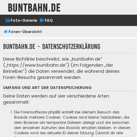
buntbahn.de
Foto-Galerie
FAQ
Foren-Übersicht
buntbahn.de - Datenschutzerklärung
Diese Richtlinie beschreibt, wie „buntbahn.de“
(„https://www.buntbahn.de“) (im Folgenden „der
Betreiber“) die Daten verwendet, die während deines
Foren-Besuchs gesammelt werden.
UMFANG UND ART DER DATENSPEICHERUNG
Deine Daten werden auf vier verschiedene Arten
gesammelt:
Die Forensoftware phpBB erstellt bei deinem Besuch des
Boards mehrere Cookies. Cookies sind kleine Textdateien, die
dein Browser als temporäre Dateien ablegt und die zwischen
den einzelnen Aufrufen des Boards erhalten bleiben. In diesen
Cookies sind die aktuelle ID deiner Sitzung (damit dir alle