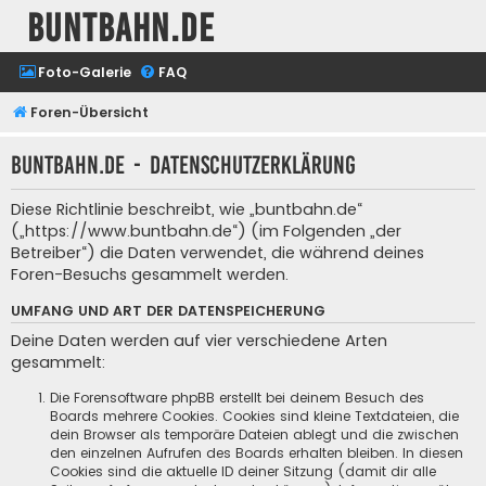
buntbahn.de
Foto-Galerie
FAQ
Foren-Übersicht
buntbahn.de - Datenschutzerklärung
Diese Richtlinie beschreibt, wie „buntbahn.de“
(„https://www.buntbahn.de“) (im Folgenden „der
Betreiber“) die Daten verwendet, die während deines
Foren-Besuchs gesammelt werden.
UMFANG UND ART DER DATENSPEICHERUNG
Deine Daten werden auf vier verschiedene Arten
gesammelt:
Die Forensoftware phpBB erstellt bei deinem Besuch des
Boards mehrere Cookies. Cookies sind kleine Textdateien, die
dein Browser als temporäre Dateien ablegt und die zwischen
den einzelnen Aufrufen des Boards erhalten bleiben. In diesen
Cookies sind die aktuelle ID deiner Sitzung (damit dir alle