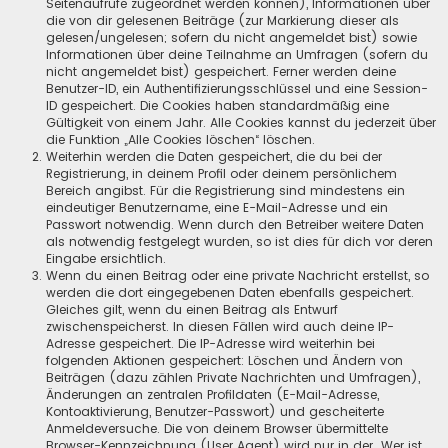
Seitenaufrufe zugeordnet werden können), Informationen über
die von dir gelesenen Beiträge (zur Markierung dieser als
gelesen/ungelesen; sofern du nicht angemeldet bist) sowie
Informationen über deine Teilnahme an Umfragen (sofern du
nicht angemeldet bist) gespeichert. Ferner werden deine
Benutzer-ID, ein Authentifizierungsschlüssel und eine Session-
ID gespeichert. Die Cookies haben standardmäßig eine
Gültigkeit von einem Jahr. Alle Cookies kannst du jederzeit über
die Funktion „Alle Cookies löschen“ löschen.
Weiterhin werden die Daten gespeichert, die du bei der
Registrierung, in deinem Profil oder deinem persönlichem
Bereich angibst. Für die Registrierung sind mindestens ein
eindeutiger Benutzername, eine E-Mail-Adresse und ein
Passwort notwendig. Wenn durch den Betreiber weitere Daten
als notwendig festgelegt wurden, so ist dies für dich vor deren
Eingabe ersichtlich.
Wenn du einen Beitrag oder eine private Nachricht erstellst, so
werden die dort eingegebenen Daten ebenfalls gespeichert.
Gleiches gilt, wenn du einen Beitrag als Entwurf
zwischenspeicherst. In diesen Fällen wird auch deine IP-
Adresse gespeichert. Die IP-Adresse wird weiterhin bei
folgenden Aktionen gespeichert: Löschen und Ändern von
Beiträgen (dazu zählen Private Nachrichten und Umfragen),
Änderungen an zentralen Profildaten (E-Mail-Adresse,
Kontoaktivierung, Benutzer-Passwort) und gescheiterte
Anmeldeversuche. Die von deinem Browser übermittelte
Browser-Kennzeichnung (User Agent) wird nur in der „Wer ist