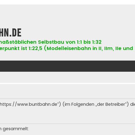
hn.de
aßstäblichen Selbstbau von 1:1 bis 1:32
punkt ist 1:22,5 (Modelleisenbahn in II, IIm, IIe und 
 („https://www.buntbahn.de“) (im Folgenden „der Betreiber“) 
en gesammelt: