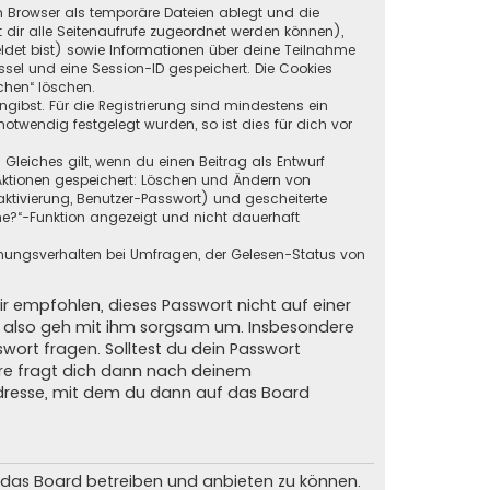
in Browser als temporäre Dateien ablegt und die
t dir alle Seitenaufrufe zugeordnet werden können),
ldet bist) sowie Informationen über deine Teilnahme
ssel und eine Session-ID gespeichert. Die Cookies
chen“ löschen.
ngibst. Für die Registrierung sind mindestens ein
twendig festgelegt wurden, so ist dies für dich vor
 Gleiches gilt, wenn du einen Beitrag als Entwurf
n Aktionen gespeichert: Löschen und Ändern von
ktivierung, Benutzer-Passwort) und gescheiterte
ne?“-Funktion angezeigt und nicht dauerhaft
mmungsverhalten bei Umfragen, der Gelesen-Status von
ir empfohlen, dieses Passwort nicht auf einer
d, also geh mit ihm sorgsam um. Insbesondere
swort fragen. Solltest du dein Passwort
are fragt dich dann nach deinem
dresse, mit dem du dann auf das Board
m das Board betreiben und anbieten zu können.