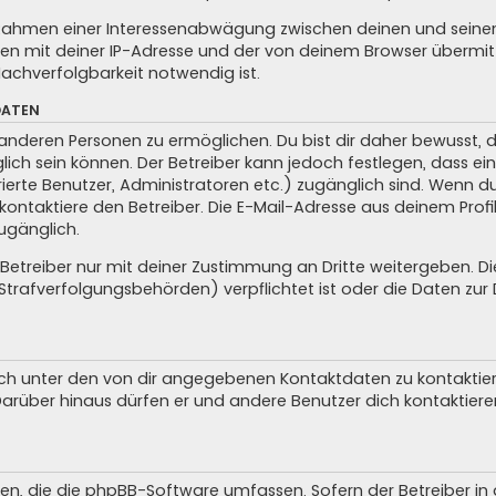
m Rahmen einer Interessenabwägung zwischen deinen und seinen 
n mit deiner IP-Adresse und der von deinem Browser übermitt
achverfolgbarkeit notwendig ist.
DATEN
anderen Personen zu ermöglichen. Du bist dir daher bewusst, da
glich sein können. Der Betreiber kann jedoch festlegen, dass ei
trierte Benutzer, Administratoren etc.) zugänglich sind. Wenn 
taktiere den Betreiber. Die E-Mail-Adresse aus deinem Profil 
ugänglich.
treiber nur mit deiner Zustimmung an Dritte weitergeben. Dies 
trafverfolgungsbehörden) verpflichtet ist oder die Daten zur D
ch unter den von dir angegebenen Kontaktdaten zu kontaktieren
 Darüber hinaus dürfen er und andere Benutzer dich kontaktiere
iten, die die phpBB-Software umfassen. Sofern der Betreiber i