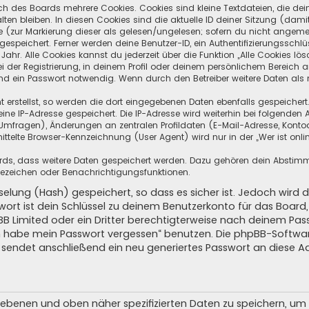
ch des Boards mehrere Cookies. Cookies sind kleine Textdateien, die de
ten bleiben. In diesen Cookies sind die aktuelle ID deiner Sitzung (dami
ge (zur Markierung dieser als gelesen/ungelesen; sofern du nicht angeme
speichert. Ferner werden deine Benutzer-ID, ein Authentifizierungsschlü
hr. Alle Cookies kannst du jederzeit über die Funktion „Alle Cookies lös
i der Registrierung, in deinem Profil oder deinem persönlichem Bereich a
d ein Passwort notwendig. Wenn durch den Betreiber weitere Daten als no
 erstellst, so werden die dort eingegebenen Daten ebenfalls gespeichert.
eine IP-Adresse gespeichert. Die IP-Adresse wird weiterhin bei folgende
Umfragen), Änderungen an zentralen Profildaten (E-Mail-Adresse, Kontoa
telte Browser-Kennzeichnung (User Agent) wird nur in der „Wer ist onli
oards, dass weitere Daten gespeichert werden. Dazu gehören dein Absti
Lesezeichen oder Benachrichtigungsfunktionen.
elung (Hash) gespeichert, so dass es sicher ist. Jedoch wird d
wort ist dein Schlüssel zu deinem Benutzerkonto für das Boar
pBB Limited oder ein Dritter berechtigterweise nach deinem Pas
Ich habe mein Passwort vergessen“ benutzen. Die phpBB-Softw
sendet anschließend ein neu generiertes Passwort an diese A
egebenen und oben näher spezifizierten Daten zu speichern, u