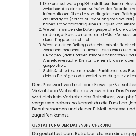
Die Forensoftware phpBB erstellt bei deinem Besu
zwischen den einzelnen Aufrufen des Boards erhal
Informationen über die von dir gelesenen Beiträ
an Umfragen (sofern du nicht angemeldet bist) ge
haben standardmäßig eine Gültigkeit von einem Ja
Weiterhin werden die Daten gespeichert, die du be
eindeutiger Benutzername, eine E-Mail-Adresse un
deren Eingabe ersichtlich.
Wenn du einen Beitrag oder eine private Nachricht
zwischenspeicherst. In diesen Fällen wird auch d
Beiträgen (dazu zählen Private Nachrichten und 
Anmeldeversuche. Die von deinem Browser übermit
gespeichert.
Schließlich erfordern einzelne Funktionen des B
deinen Beiträgen oder explizit von dir gesetzte 
Dein Passwort wird mit einer Einwege-Verschlüss
Vielzahl von Webseiten zu verwenden. Das Pass
wird dich kein Vertreter des Betreibers, von ph
vergessen haben, so kannst du die Funktion „
Benutzernamen und deiner E-Mail-Adresse und 
zugreifen kannst.
GESTATTUNG DER DATENSPEICHERUNG
Du gestattest dem Betreiber, die von dir eing