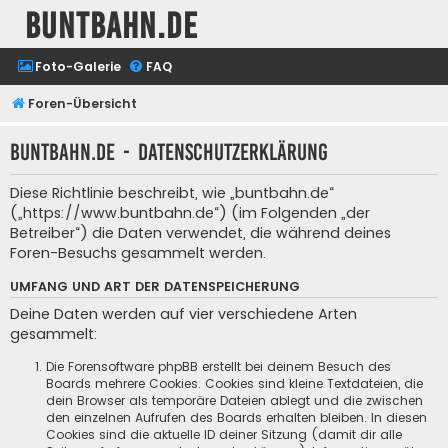
buntbahn.de
Foto-Galerie
FAQ
Foren-Übersicht
buntbahn.de - Datenschutzerklärung
Diese Richtlinie beschreibt, wie „buntbahn.de“
(„https://www.buntbahn.de“) (im Folgenden „der
Betreiber“) die Daten verwendet, die während deines
Foren-Besuchs gesammelt werden.
UMFANG UND ART DER DATENSPEICHERUNG
Deine Daten werden auf vier verschiedene Arten
gesammelt:
Die Forensoftware phpBB erstellt bei deinem Besuch des
Boards mehrere Cookies. Cookies sind kleine Textdateien, die
dein Browser als temporäre Dateien ablegt und die zwischen
den einzelnen Aufrufen des Boards erhalten bleiben. In diesen
Cookies sind die aktuelle ID deiner Sitzung (damit dir alle