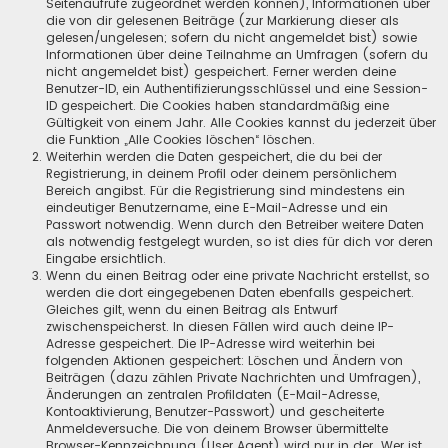
Seitenaufrufe zugeordnet werden können), Informationen über
die von dir gelesenen Beiträge (zur Markierung dieser als
gelesen/ungelesen; sofern du nicht angemeldet bist) sowie
Informationen über deine Teilnahme an Umfragen (sofern du
nicht angemeldet bist) gespeichert. Ferner werden deine
Benutzer-ID, ein Authentifizierungsschlüssel und eine Session-
ID gespeichert. Die Cookies haben standardmäßig eine
Gültigkeit von einem Jahr. Alle Cookies kannst du jederzeit über
die Funktion „Alle Cookies löschen“ löschen.
Weiterhin werden die Daten gespeichert, die du bei der
Registrierung, in deinem Profil oder deinem persönlichem
Bereich angibst. Für die Registrierung sind mindestens ein
eindeutiger Benutzername, eine E-Mail-Adresse und ein
Passwort notwendig. Wenn durch den Betreiber weitere Daten
als notwendig festgelegt wurden, so ist dies für dich vor deren
Eingabe ersichtlich.
Wenn du einen Beitrag oder eine private Nachricht erstellst, so
werden die dort eingegebenen Daten ebenfalls gespeichert.
Gleiches gilt, wenn du einen Beitrag als Entwurf
zwischenspeicherst. In diesen Fällen wird auch deine IP-
Adresse gespeichert. Die IP-Adresse wird weiterhin bei
folgenden Aktionen gespeichert: Löschen und Ändern von
Beiträgen (dazu zählen Private Nachrichten und Umfragen),
Änderungen an zentralen Profildaten (E-Mail-Adresse,
Kontoaktivierung, Benutzer-Passwort) und gescheiterte
Anmeldeversuche. Die von deinem Browser übermittelte
Browser-Kennzeichnung (User Agent) wird nur in der „Wer ist