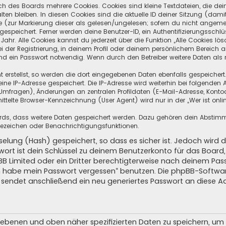
ch des Boards mehrere Cookies. Cookies sind kleine Textdateien, die de
ten bleiben. In diesen Cookies sind die aktuelle ID deiner Sitzung (dami
ge (zur Markierung dieser als gelesen/ungelesen; sofern du nicht angeme
speichert. Ferner werden deine Benutzer-ID, ein Authentifizierungsschlü
hr. Alle Cookies kannst du jederzeit über die Funktion „Alle Cookies lös
i der Registrierung, in deinem Profil oder deinem persönlichem Bereich a
d ein Passwort notwendig. Wenn durch den Betreiber weitere Daten als no
 erstellst, so werden die dort eingegebenen Daten ebenfalls gespeichert.
eine IP-Adresse gespeichert. Die IP-Adresse wird weiterhin bei folgende
Umfragen), Änderungen an zentralen Profildaten (E-Mail-Adresse, Kontoa
telte Browser-Kennzeichnung (User Agent) wird nur in der „Wer ist onli
oards, dass weitere Daten gespeichert werden. Dazu gehören dein Absti
Lesezeichen oder Benachrichtigungsfunktionen.
elung (Hash) gespeichert, so dass es sicher ist. Jedoch wird d
wort ist dein Schlüssel zu deinem Benutzerkonto für das Boar
pBB Limited oder ein Dritter berechtigterweise nach deinem Pas
Ich habe mein Passwort vergessen“ benutzen. Die phpBB-Softw
sendet anschließend ein neu generiertes Passwort an diese A
egebenen und oben näher spezifizierten Daten zu speichern, u