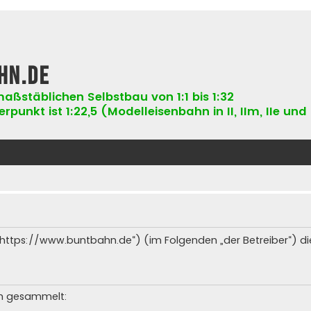
hn.de
aßstäblichen Selbstbau von 1:1 bis 1:32
punkt ist 1:22,5 (Modelleisenbahn in II, IIm, IIe und 
 („https://www.buntbahn.de“) (im Folgenden „der Betreiber“) 
en gesammelt: