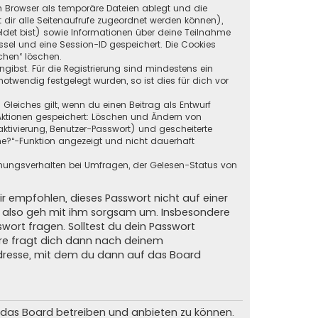
in Browser als temporäre Dateien ablegt und die
t dir alle Seitenaufrufe zugeordnet werden können),
ldet bist) sowie Informationen über deine Teilnahme
ssel und eine Session-ID gespeichert. Die Cookies
chen“ löschen.
ngibst. Für die Registrierung sind mindestens ein
twendig festgelegt wurden, so ist dies für dich vor
 Gleiches gilt, wenn du einen Beitrag als Entwurf
n Aktionen gespeichert: Löschen und Ändern von
ktivierung, Benutzer-Passwort) und gescheiterte
ne?“-Funktion angezeigt und nicht dauerhaft
mmungsverhalten bei Umfragen, der Gelesen-Status von
ir empfohlen, dieses Passwort nicht auf einer
d, also geh mit ihm sorgsam um. Insbesondere
swort fragen. Solltest du dein Passwort
are fragt dich dann nach deinem
dresse, mit dem du dann auf das Board
m das Board betreiben und anbieten zu können.