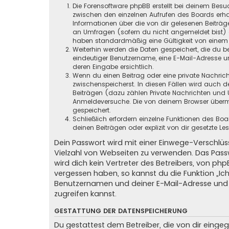
Die Forensoftware phpBB erstellt bei deinem Besu
zwischen den einzelnen Aufrufen des Boards erhal
Informationen über die von dir gelesenen Beiträ
an Umfragen (sofern du nicht angemeldet bist) ge
haben standardmäßig eine Gültigkeit von einem Ja
Weiterhin werden die Daten gespeichert, die du be
eindeutiger Benutzername, eine E-Mail-Adresse un
deren Eingabe ersichtlich.
Wenn du einen Beitrag oder eine private Nachricht
zwischenspeicherst. In diesen Fällen wird auch d
Beiträgen (dazu zählen Private Nachrichten und 
Anmeldeversuche. Die von deinem Browser übermit
gespeichert.
Schließlich erfordern einzelne Funktionen des B
deinen Beiträgen oder explizit von dir gesetzte 
Dein Passwort wird mit einer Einwege-Verschlüss
Vielzahl von Webseiten zu verwenden. Das Pass
wird dich kein Vertreter des Betreibers, von ph
vergessen haben, so kannst du die Funktion „
Benutzernamen und deiner E-Mail-Adresse und 
zugreifen kannst.
GESTATTUNG DER DATENSPEICHERUNG
Du gestattest dem Betreiber, die von dir eing