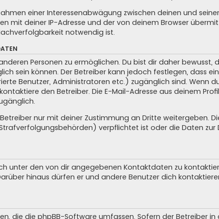
m Rahmen einer Interessenabwägung zwischen deinen und seinen 
n mit deiner IP-Adresse und der von deinem Browser übermitt
achverfolgbarkeit notwendig ist.
DATEN
anderen Personen zu ermöglichen. Du bist dir daher bewusst, da
glich sein können. Der Betreiber kann jedoch festlegen, dass ei
trierte Benutzer, Administratoren etc.) zugänglich sind. Wenn 
taktiere den Betreiber. Die E-Mail-Adresse aus deinem Profil 
ugänglich.
treiber nur mit deiner Zustimmung an Dritte weitergeben. Dies 
trafverfolgungsbehörden) verpflichtet ist oder die Daten zur D
ch unter den von dir angegebenen Kontaktdaten zu kontaktieren
 Darüber hinaus dürfen er und andere Benutzer dich kontaktiere
iten, die die phpBB-Software umfassen. Sofern der Betreiber i