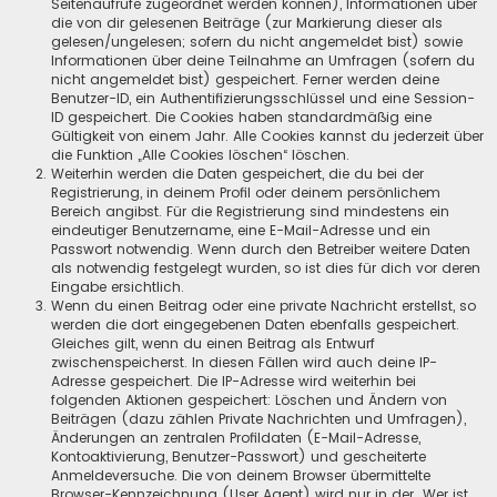
Seitenaufrufe zugeordnet werden können), Informationen über
die von dir gelesenen Beiträge (zur Markierung dieser als
gelesen/ungelesen; sofern du nicht angemeldet bist) sowie
Informationen über deine Teilnahme an Umfragen (sofern du
nicht angemeldet bist) gespeichert. Ferner werden deine
Benutzer-ID, ein Authentifizierungsschlüssel und eine Session-
ID gespeichert. Die Cookies haben standardmäßig eine
Gültigkeit von einem Jahr. Alle Cookies kannst du jederzeit über
die Funktion „Alle Cookies löschen“ löschen.
Weiterhin werden die Daten gespeichert, die du bei der
Registrierung, in deinem Profil oder deinem persönlichem
Bereich angibst. Für die Registrierung sind mindestens ein
eindeutiger Benutzername, eine E-Mail-Adresse und ein
Passwort notwendig. Wenn durch den Betreiber weitere Daten
als notwendig festgelegt wurden, so ist dies für dich vor deren
Eingabe ersichtlich.
Wenn du einen Beitrag oder eine private Nachricht erstellst, so
werden die dort eingegebenen Daten ebenfalls gespeichert.
Gleiches gilt, wenn du einen Beitrag als Entwurf
zwischenspeicherst. In diesen Fällen wird auch deine IP-
Adresse gespeichert. Die IP-Adresse wird weiterhin bei
folgenden Aktionen gespeichert: Löschen und Ändern von
Beiträgen (dazu zählen Private Nachrichten und Umfragen),
Änderungen an zentralen Profildaten (E-Mail-Adresse,
Kontoaktivierung, Benutzer-Passwort) und gescheiterte
Anmeldeversuche. Die von deinem Browser übermittelte
Browser-Kennzeichnung (User Agent) wird nur in der „Wer ist