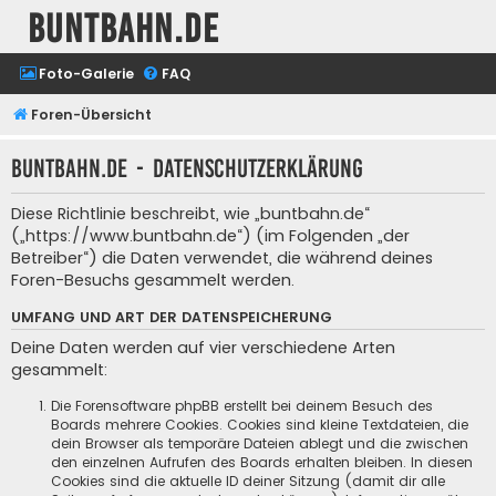
buntbahn.de
Foto-Galerie
FAQ
Foren-Übersicht
buntbahn.de - Datenschutzerklärung
Diese Richtlinie beschreibt, wie „buntbahn.de“
(„https://www.buntbahn.de“) (im Folgenden „der
Betreiber“) die Daten verwendet, die während deines
Foren-Besuchs gesammelt werden.
UMFANG UND ART DER DATENSPEICHERUNG
Deine Daten werden auf vier verschiedene Arten
gesammelt:
Die Forensoftware phpBB erstellt bei deinem Besuch des
Boards mehrere Cookies. Cookies sind kleine Textdateien, die
dein Browser als temporäre Dateien ablegt und die zwischen
den einzelnen Aufrufen des Boards erhalten bleiben. In diesen
Cookies sind die aktuelle ID deiner Sitzung (damit dir alle