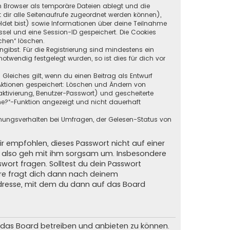
in Browser als temporäre Dateien ablegt und die
t dir alle Seitenaufrufe zugeordnet werden können),
ldet bist) sowie Informationen über deine Teilnahme
ssel und eine Session-ID gespeichert. Die Cookies
chen“ löschen.
ngibst. Für die Registrierung sind mindestens ein
twendig festgelegt wurden, so ist dies für dich vor
 Gleiches gilt, wenn du einen Beitrag als Entwurf
n Aktionen gespeichert: Löschen und Ändern von
ktivierung, Benutzer-Passwort) und gescheiterte
ne?“-Funktion angezeigt und nicht dauerhaft
mmungsverhalten bei Umfragen, der Gelesen-Status von
ir empfohlen, dieses Passwort nicht auf einer
d, also geh mit ihm sorgsam um. Insbesondere
swort fragen. Solltest du dein Passwort
are fragt dich dann nach deinem
dresse, mit dem du dann auf das Board
m das Board betreiben und anbieten zu können.