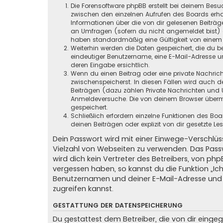
Die Forensoftware phpBB erstellt bei deinem Besu
zwischen den einzelnen Aufrufen des Boards erhal
Informationen über die von dir gelesenen Beiträ
an Umfragen (sofern du nicht angemeldet bist) ge
haben standardmäßig eine Gültigkeit von einem Ja
Weiterhin werden die Daten gespeichert, die du be
eindeutiger Benutzername, eine E-Mail-Adresse un
deren Eingabe ersichtlich.
Wenn du einen Beitrag oder eine private Nachricht
zwischenspeicherst. In diesen Fällen wird auch d
Beiträgen (dazu zählen Private Nachrichten und 
Anmeldeversuche. Die von deinem Browser übermit
gespeichert.
Schließlich erfordern einzelne Funktionen des B
deinen Beiträgen oder explizit von dir gesetzte 
Dein Passwort wird mit einer Einwege-Verschlüss
Vielzahl von Webseiten zu verwenden. Das Pass
wird dich kein Vertreter des Betreibers, von ph
vergessen haben, so kannst du die Funktion „
Benutzernamen und deiner E-Mail-Adresse und 
zugreifen kannst.
GESTATTUNG DER DATENSPEICHERUNG
Du gestattest dem Betreiber, die von dir eing