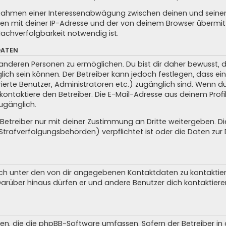
m Rahmen einer Interessenabwägung zwischen deinen und seinen 
n mit deiner IP-Adresse und der von deinem Browser übermitt
achverfolgbarkeit notwendig ist.
DATEN
anderen Personen zu ermöglichen. Du bist dir daher bewusst, da
glich sein können. Der Betreiber kann jedoch festlegen, dass ei
trierte Benutzer, Administratoren etc.) zugänglich sind. Wenn 
taktiere den Betreiber. Die E-Mail-Adresse aus deinem Profil 
ugänglich.
treiber nur mit deiner Zustimmung an Dritte weitergeben. Dies 
trafverfolgungsbehörden) verpflichtet ist oder die Daten zur D
ch unter den von dir angegebenen Kontaktdaten zu kontaktieren
 Darüber hinaus dürfen er und andere Benutzer dich kontaktiere
iten, die die phpBB-Software umfassen. Sofern der Betreiber i