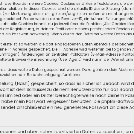
ch des Boards mehrere Cookies. Cookies sind kleine Textdateien, die de
ten bleiben. In diesen Cookies sind die aktuelle ID deiner Sitzung (dami
ge (zur Markierung dieser als gelesen/ungelesen; sofern du nicht angeme
speichert. Ferner werden deine Benutzer-ID, ein Authentifizierungsschlü
hr. Alle Cookies kannst du jederzeit über die Funktion „Alle Cookies lös
i der Registrierung, in deinem Profil oder deinem persönlichem Bereich a
d ein Passwort notwendig. Wenn durch den Betreiber weitere Daten als no
 erstellst, so werden die dort eingegebenen Daten ebenfalls gespeichert.
eine IP-Adresse gespeichert. Die IP-Adresse wird weiterhin bei folgende
Umfragen), Änderungen an zentralen Profildaten (E-Mail-Adresse, Kontoa
telte Browser-Kennzeichnung (User Agent) wird nur in der „Wer ist onli
oards, dass weitere Daten gespeichert werden. Dazu gehören dein Absti
Lesezeichen oder Benachrichtigungsfunktionen.
elung (Hash) gespeichert, so dass es sicher ist. Jedoch wird d
wort ist dein Schlüssel zu deinem Benutzerkonto für das Boar
pBB Limited oder ein Dritter berechtigterweise nach deinem Pas
Ich habe mein Passwort vergessen“ benutzen. Die phpBB-Softw
sendet anschließend ein neu generiertes Passwort an diese A
egebenen und oben näher spezifizierten Daten zu speichern, u