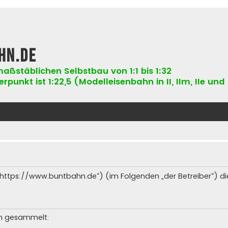
hn.de
aßstäblichen Selbstbau von 1:1 bis 1:32
punkt ist 1:22,5 (Modelleisenbahn in II, IIm, IIe und 
 („https://www.buntbahn.de“) (im Folgenden „der Betreiber“) 
en gesammelt: