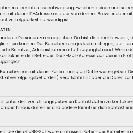
m Rahmen einer Interessenabwägung zwischen deinen und seinen 
n mit deiner IP-Adresse und der von deinem Browser übermitt
achverfolgbarkeit notwendig ist.
DATEN
anderen Personen zu ermöglichen. Du bist dir daher bewusst, da
glich sein können. Der Betreiber kann jedoch festlegen, dass ei
trierte Benutzer, Administratoren etc.) zugänglich sind. Wenn 
taktiere den Betreiber. Die E-Mail-Adresse aus deinem Profil 
ugänglich.
treiber nur mit deiner Zustimmung an Dritte weitergeben. Dies 
trafverfolgungsbehörden) verpflichtet ist oder die Daten zur D
ch unter den von dir angegebenen Kontaktdaten zu kontaktieren
 Darüber hinaus dürfen er und andere Benutzer dich kontaktiere
iten, die die phpBB-Software umfassen. Sofern der Betreiber i