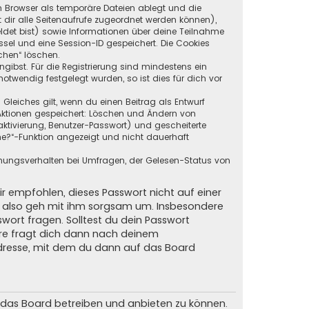
in Browser als temporäre Dateien ablegt und die
t dir alle Seitenaufrufe zugeordnet werden können),
ldet bist) sowie Informationen über deine Teilnahme
ssel und eine Session-ID gespeichert. Die Cookies
chen“ löschen.
ngibst. Für die Registrierung sind mindestens ein
twendig festgelegt wurden, so ist dies für dich vor
 Gleiches gilt, wenn du einen Beitrag als Entwurf
n Aktionen gespeichert: Löschen und Ändern von
ktivierung, Benutzer-Passwort) und gescheiterte
ne?“-Funktion angezeigt und nicht dauerhaft
mmungsverhalten bei Umfragen, der Gelesen-Status von
ir empfohlen, dieses Passwort nicht auf einer
d, also geh mit ihm sorgsam um. Insbesondere
swort fragen. Solltest du dein Passwort
are fragt dich dann nach deinem
dresse, mit dem du dann auf das Board
m das Board betreiben und anbieten zu können.