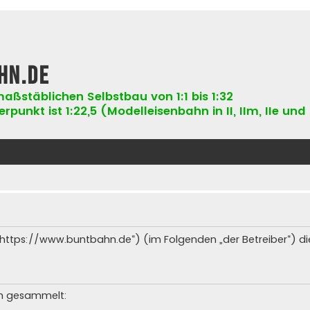
hn.de
aßstäblichen Selbstbau von 1:1 bis 1:32
punkt ist 1:22,5 (Modelleisenbahn in II, IIm, IIe und 
 („https://www.buntbahn.de“) (im Folgenden „der Betreiber“) 
en gesammelt: