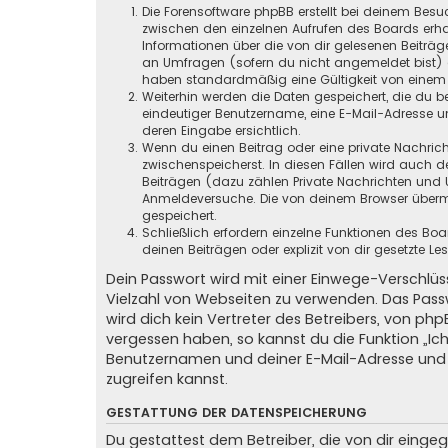
Die Forensoftware phpBB erstellt bei deinem Besu
zwischen den einzelnen Aufrufen des Boards erhal
Informationen über die von dir gelesenen Beiträ
an Umfragen (sofern du nicht angemeldet bist) ge
haben standardmäßig eine Gültigkeit von einem Ja
Weiterhin werden die Daten gespeichert, die du be
eindeutiger Benutzername, eine E-Mail-Adresse un
deren Eingabe ersichtlich.
Wenn du einen Beitrag oder eine private Nachricht
zwischenspeicherst. In diesen Fällen wird auch d
Beiträgen (dazu zählen Private Nachrichten und 
Anmeldeversuche. Die von deinem Browser übermit
gespeichert.
Schließlich erfordern einzelne Funktionen des B
deinen Beiträgen oder explizit von dir gesetzte 
Dein Passwort wird mit einer Einwege-Verschlüss
Vielzahl von Webseiten zu verwenden. Das Pass
wird dich kein Vertreter des Betreibers, von ph
vergessen haben, so kannst du die Funktion „
Benutzernamen und deiner E-Mail-Adresse und 
zugreifen kannst.
GESTATTUNG DER DATENSPEICHERUNG
Du gestattest dem Betreiber, die von dir eing