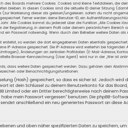
ch des Boards mehrere Cookies. Cookies sind kleine Textdateien, die de
ten bleiben. In diesen Cookies sind die aktuelle ID deiner Sitzung (dami
ge (zur Markierung dieser als gelesen/ungelesen; sofern du nicht angeme
speichert. Ferner werden deine Benutzer-ID, ein Authentifizierungsschlü
hr. Alle Cookies kannst du jederzeit über die Funktion „Alle Cookies lös
i der Registrierung, in deinem Profil oder deinem persönlichem Bereich a
d ein Passwort notwendig. Wenn durch den Betreiber weitere Daten als no
 erstellst, so werden die dort eingegebenen Daten ebenfalls gespeichert.
eine IP-Adresse gespeichert. Die IP-Adresse wird weiterhin bei folgende
Umfragen), Änderungen an zentralen Profildaten (E-Mail-Adresse, Kontoa
telte Browser-Kennzeichnung (User Agent) wird nur in der „Wer ist onli
oards, dass weitere Daten gespeichert werden. Dazu gehören dein Absti
Lesezeichen oder Benachrichtigungsfunktionen.
elung (Hash) gespeichert, so dass es sicher ist. Jedoch wird d
wort ist dein Schlüssel zu deinem Benutzerkonto für das Boar
pBB Limited oder ein Dritter berechtigterweise nach deinem Pas
Ich habe mein Passwort vergessen“ benutzen. Die phpBB-Softw
sendet anschließend ein neu generiertes Passwort an diese A
egebenen und oben näher spezifizierten Daten zu speichern, u