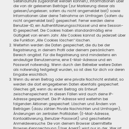
Seitenaufrufe zugeordnet werden können), Informationen über
die von dir gelesenen Beiträge (zur Markierung dieser als
gelesen/ungelesen; sofern du nicht angemeldet bist) sowie
Informationen über deine Teilnahme an Umfragen (sofern du
nicht angemeldet bist) gespeichert. Ferner werden deine
Benutzer-ID, ein Authentifizierungsschlüssel und eine Session-
ID gespeichert. Die Cookies haben standardmäßig eine
Gültigkeit von einem Jahr. Alle Cookies kannst du jederzeit über
die Funktion „Alle Cookies löschen“ löschen.
Weiterhin werden die Daten gespeichert, die du bei der
Registrierung, in deinem Profil oder deinem persönlichem
Bereich angibst. Für die Registrierung sind mindestens ein
eindeutiger Benutzername, eine E-Mail-Adresse und ein
Passwort notwendig. Wenn durch den Betreiber weitere Daten
als notwendig festgelegt wurden, so ist dies für dich vor deren
Eingabe ersichtlich.
Wenn du einen Beitrag oder eine private Nachricht erstellst, so
werden die dort eingegebenen Daten ebenfalls gespeichert.
Gleiches gilt, wenn du einen Beitrag als Entwurf
zwischenspeicherst. In diesen Fällen wird auch deine IP-
Adresse gespeichert. Die IP-Adresse wird weiterhin bei
folgenden Aktionen gespeichert: Löschen und Ändern von
Beiträgen (dazu zählen Private Nachrichten und Umfragen),
Änderungen an zentralen Profildaten (E-Mail-Adresse,
Kontoaktivierung, Benutzer-Passwort) und gescheiterte
Anmeldeversuche. Die von deinem Browser übermittelte
Browser-Kennzeichnung (User Agent) wird nur in der „Wer ist