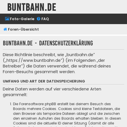
buntbahn.de
Foto-Galerie
FAQ
Foren-Übersicht
buntbahn.de - Datenschutzerklärung
Diese Richtlinie beschreibt, wie „buntbahn.de“
(„https://www.buntbahn.de“) (im Folgenden „der
Betreiber“) die Daten verwendet, die während deines
Foren-Besuchs gesammelt werden.
UMFANG UND ART DER DATENSPEICHERUNG
Deine Daten werden auf vier verschiedene Arten
gesammelt:
Die Forensoftware phpBB erstellt bei deinem Besuch des
Boards mehrere Cookies. Cookies sind kleine Textdateien, die
dein Browser als temporäre Dateien ablegt und die zwischen
den einzelnen Aufrufen des Boards erhalten bleiben. In diesen
Cookies sind die aktuelle ID deiner Sitzung (damit dir alle