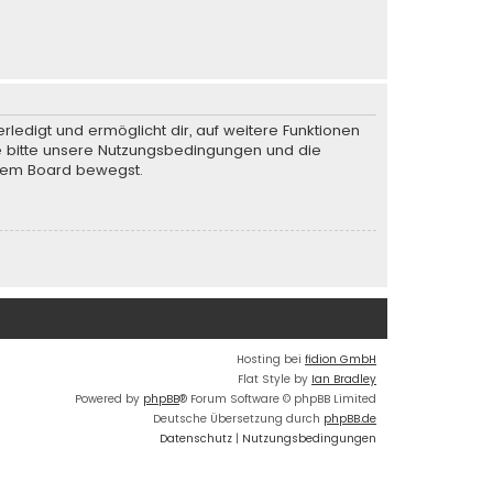
rledigt und ermöglicht dir, auf weitere Funktionen
te bitte unsere Nutzungsbedingungen und die
iesem Board bewegst.
Hosting bei
fidion GmbH
Flat Style by
Ian Bradley
Powered by
phpBB
® Forum Software © phpBB Limited
Deutsche Übersetzung durch
phpBB.de
Datenschutz
|
Nutzungsbedingungen