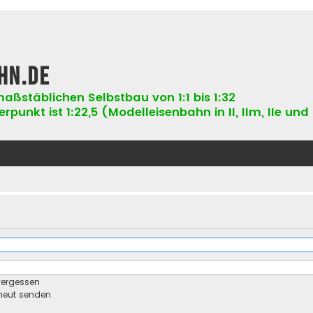
hn.de
aßstäblichen Selbstbau von 1:1 bis 1:32
punkt ist 1:22,5 (Modelleisenbahn in II, IIm, IIe und 
vergessen
rneut senden