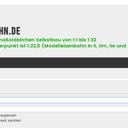
hn.de
aßstäblichen Selbstbau von 1:1 bis 1:32
punkt ist 1:22,5 (Modelleisenbahn in II, IIm, IIe und 
vergessen
rneut senden