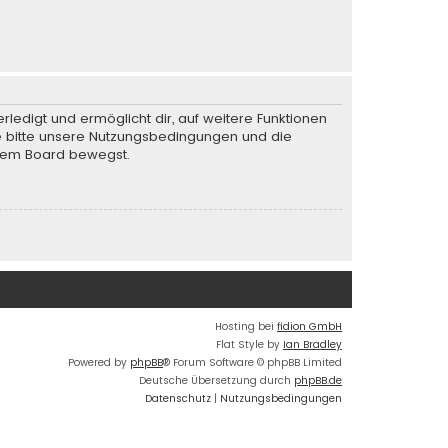
rledigt und ermöglicht dir, auf weitere Funktionen
te bitte unsere Nutzungsbedingungen und die
iesem Board bewegst.
Hosting bei
fidion GmbH
Flat Style by
Ian Bradley
Powered by
phpBB
® Forum Software © phpBB Limited
Deutsche Übersetzung durch
phpBB.de
Datenschutz
|
Nutzungsbedingungen