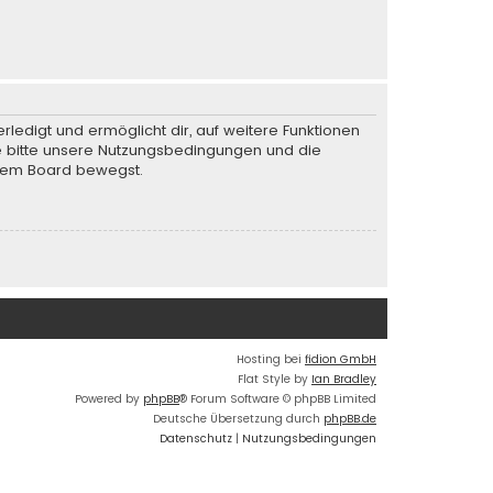
rledigt und ermöglicht dir, auf weitere Funktionen
te bitte unsere Nutzungsbedingungen und die
iesem Board bewegst.
Hosting bei
fidion GmbH
Flat Style by
Ian Bradley
Powered by
phpBB
® Forum Software © phpBB Limited
Deutsche Übersetzung durch
phpBB.de
Datenschutz
|
Nutzungsbedingungen