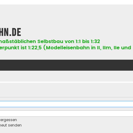
hn.de
aßstäblichen Selbstbau von 1:1 bis 1:32
punkt ist 1:22,5 (Modelleisenbahn in II, IIm, IIe und 
vergessen
rneut senden