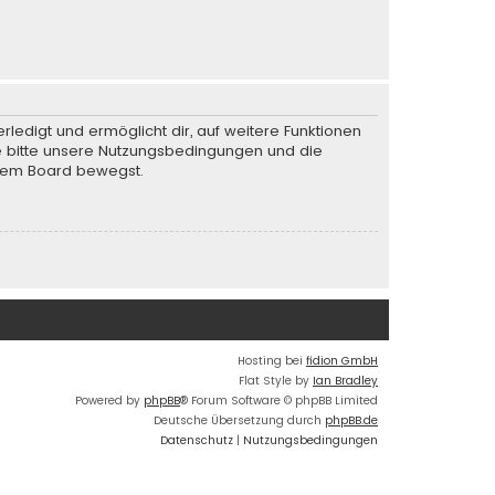
rledigt und ermöglicht dir, auf weitere Funktionen
te bitte unsere Nutzungsbedingungen und die
iesem Board bewegst.
Hosting bei
fidion GmbH
Flat Style by
Ian Bradley
Powered by
phpBB
® Forum Software © phpBB Limited
Deutsche Übersetzung durch
phpBB.de
Datenschutz
|
Nutzungsbedingungen