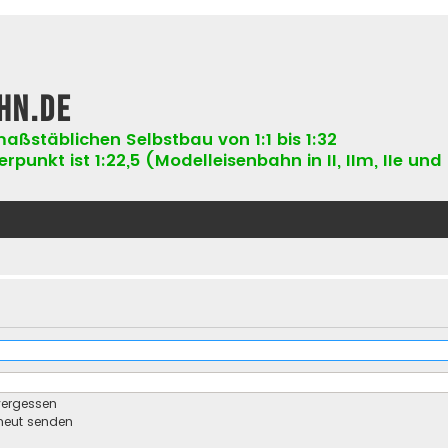
hn.de
aßstäblichen Selbstbau von 1:1 bis 1:32
punkt ist 1:22,5 (Modelleisenbahn in II, IIm, IIe und 
vergessen
rneut senden