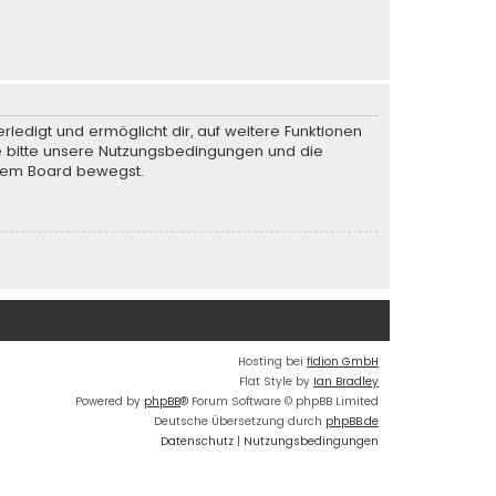
rledigt und ermöglicht dir, auf weitere Funktionen
te bitte unsere Nutzungsbedingungen und die
iesem Board bewegst.
Hosting bei
fidion GmbH
Flat Style by
Ian Bradley
Powered by
phpBB
® Forum Software © phpBB Limited
Deutsche Übersetzung durch
phpBB.de
Datenschutz
|
Nutzungsbedingungen