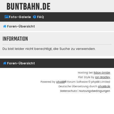
buntbahn.de
Foto-Galerie
FAQ
Foren-Übersicht
Information
Du bist leider nicht berechtigt, die Suche zu verwenden.
Foren-Übersicht
Hosting bei
fidion GmbH
Flat Style by
Ian Bradley
Powered by
phpBB
® Forum Software © phpBB Limited
Deutsche Übersetzung durch
phpBB.de
Datenschutz
|
Nutzungsbedingungen