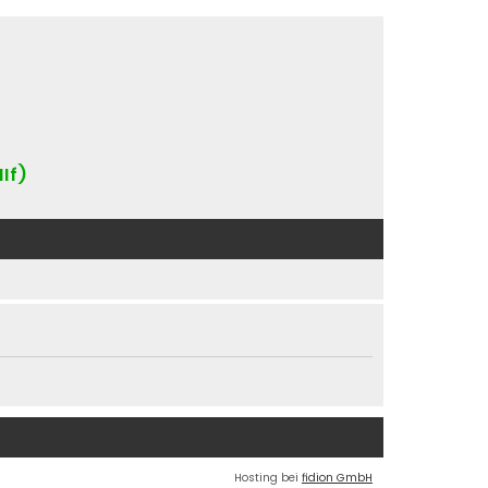
IIf)
Hosting bei
fidion GmbH