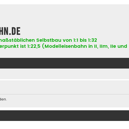
hn.de
aßstäblichen Selbstbau von 1:1 bis 1:32
punkt ist 1:22,5 (Modelleisenbahn in II, IIm, IIe und 
den.