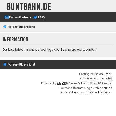
buntbahn.de
Foto-Galerie
FAQ
Foren-Übersicht
Information
Du bist leider nicht berechtigt, die Suche zu verwenden.
Foren-Übersicht
Hosting bei
fidion GmbH
Flat Style by
Ian Bradley
Powered by
phpBB
® Forum Software © phpBB Limited
Deutsche Übersetzung durch
phpBB.de
Datenschutz
|
Nutzungsbedingungen