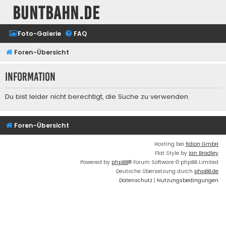
buntbahn.de
Foto-Galerie
FAQ
Foren-Übersicht
Information
Du bist leider nicht berechtigt, die Suche zu verwenden.
Foren-Übersicht
Hosting bei
fidion GmbH
Flat Style by
Ian Bradley
Powered by
phpBB
® Forum Software © phpBB Limited
Deutsche Übersetzung durch
phpBB.de
Datenschutz
|
Nutzungsbedingungen