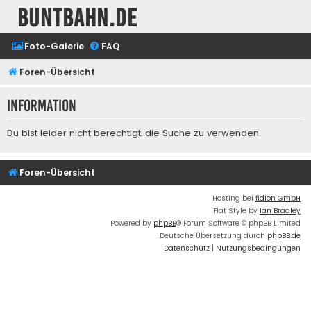
buntbahn.de
Foto-Galerie
FAQ
Foren-Übersicht
Information
Du bist leider nicht berechtigt, die Suche zu verwenden.
Foren-Übersicht
Hosting bei
fidion GmbH
Flat Style by
Ian Bradley
Powered by
phpBB
® Forum Software © phpBB Limited
Deutsche Übersetzung durch
phpBB.de
Datenschutz
|
Nutzungsbedingungen