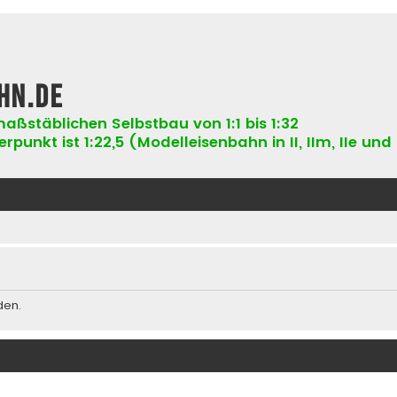
hn.de
aßstäblichen Selbstbau von 1:1 bis 1:32
punkt ist 1:22,5 (Modelleisenbahn in II, IIm, IIe und 
den.