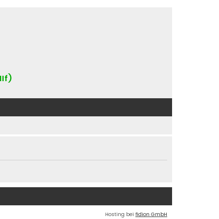
IIf)
Hosting bei
fidion GmbH