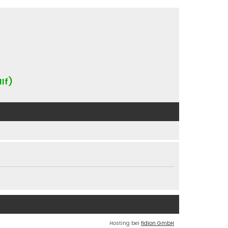
IIf)
Hosting bei
fidion GmbH