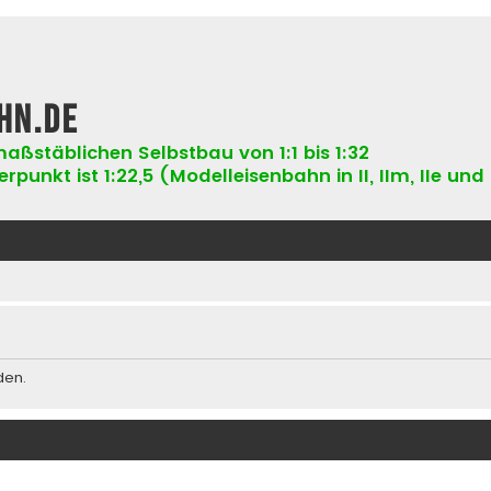
hn.de
aßstäblichen Selbstbau von 1:1 bis 1:32
punkt ist 1:22,5 (Modelleisenbahn in II, IIm, IIe und 
den.