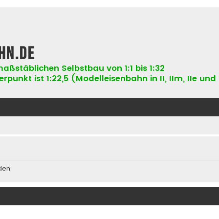
hn.de
aßstäblichen Selbstbau von 1:1 bis 1:32
punkt ist 1:22,5 (Modelleisenbahn in II, IIm, IIe und 
den.