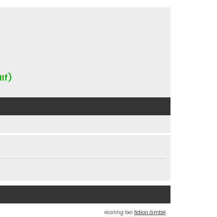
IIf)
Hosting bei
fidion GmbH