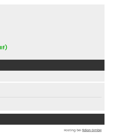
IIf)
Hosting bei
fidion GmbH