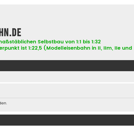
hn.de
aßstäblichen Selbstbau von 1:1 bis 1:32
punkt ist 1:22,5 (Modelleisenbahn in II, IIm, IIe und 
den.